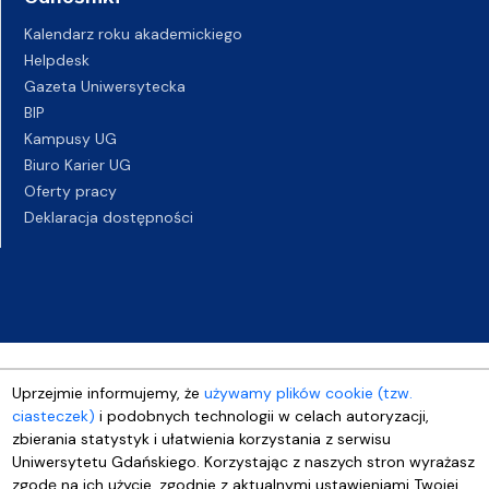
Kalendarz roku akademickiego
Helpdesk
Gazeta Uniwersytecka
BIP
Kampusy UG
Biuro Karier UG
Oferty pracy
Deklaracja dostępności
Uprzejmie informujemy, że
używamy plików cookie (tzw.
ciasteczek)
i podobnych technologii w celach autoryzacji,
zbierania statystyk i ułatwienia korzystania z serwisu
Uniwersytetu Gdańskiego. Korzystając z naszych stron wyrażasz
zgodę na ich użycie, zgodnie z aktualnymi ustawieniami Twojej