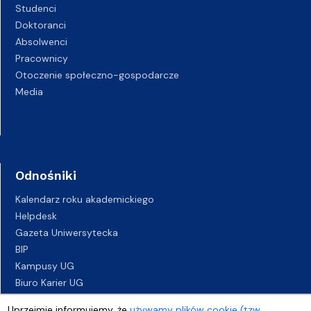
Studenci
Doktoranci
Absolwenci
Pracownicy
Otoczenie społeczno-gospodarcze
Media
Odnośniki
Kalendarz roku akademickiego
Helpdesk
Gazeta Uniwersytecka
BIP
Kampusy UG
Biuro Karier UG
Oferty pracy
Uprzejmie informujemy, że
używamy plików cookie (tzw.