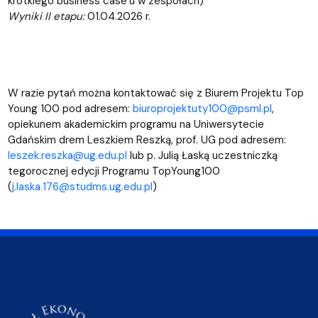
krótkiego business case’u w zespołach)
Wyniki II etapu:
01.04.2026 r.
W razie pytań można kontaktować się z Biurem Projektu Top
Young 100 pod adresem:
biuroprojektuty100@psml.pl
,
opiekunem akademickim programu na Uniwersytecie
Gdańskim drem Leszkiem Reszką, prof. UG pod adresem:
leszek.reszka@ug.edu.pl
lub p. Julią Łaską uczestniczką
tegorocznej edycji Programu TopYoung100
(
j.laska.176@studms.ug.edu.pl
)