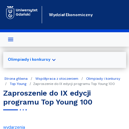
Przejdź do treści
Wydział Ekonomiczny
expand_more
Olimpiady i konkursy
Strona główna
Współpraca z otoczeniem
Olimpiady i konkursy
Top Young
Zaproszenie do IX edycji programu Top Young 100
Zaproszenie do IX edycji
programu Top Young 100
wydarzenia