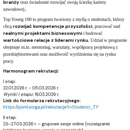
branży
oraz świadomie rozwijać swoją ścieżkę kariery
zawodowej..
Top Young 100 to program tworzony z myślą o studentach, którzy
rozwijać kompetencje przyszłości
chcą
, pracować nad
realnymi projektami biznesowymi
i budować
wartościowe relacje z liderami rynku
. Udział w programie
obejmuje m.in. mentoring, warsztaty, współpracę projektową z
przedsiębiorstwami oraz możliwość wyróżnienia się na rynku
pracy.
Harmonogram rekrutacji:
I etap:
22.01.2026 r. - 05.03.2026 r.
Wyniki I etapu:
16.03.2026 r.
Link do formularza rekrutacyjnego:
https://psml.sorga.pl/rekrutacja?r=Studenci_TY
II etap:
23–27.03.2026 r. – grupowe sesje online (rozwiązanie