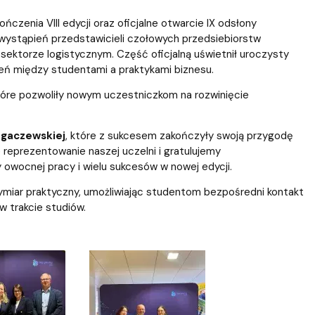
ablony
entów
Centrum Wsparcia Psychologicznego UG
czenia VIII edycji oraz oficjalne otwarcie IX odsłony
 wystąpień przedstawicieli czołowych przedsiebiorstw
 sektorze logistycznym. Część oficjalną uświetnił uroczysty
eń między studentami a praktykami biznesu.
tóre pozwoliły nowym uczestniczkom na rozwinięcie
agaczewskiej
, które z sukcesem zakończyły swoją przygodę
 reprezentowanie naszej uczelni i gratulujemy
owocnej pracy i wielu sukcesów w nowej edycji.
ymiar praktyczny, umożliwiając studentom bezpośredni kontakt
w trakcie studiów.