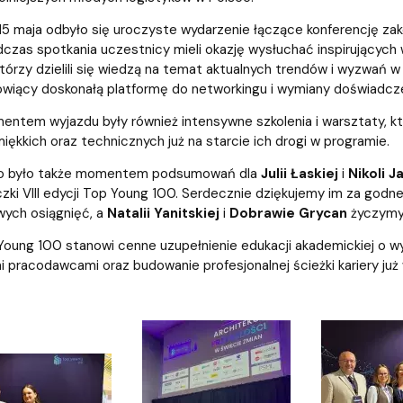
iz i Ekspertyz
Materiały promocyjne i sz
Oprogramowanie dla stud
5 maja odbyło się uroczyste wydarzenie łączące konferencję zakoń
czas spotkania uczestnicy mieli okazję wysłuchać inspirujących
tórzy dzielili się wiedzą na temat aktualnych trendów i wyzwań w
owiący doskonałą platformę do networkingu i wymiany doświadcz
entem wyjazdu były również intensywne szkolenia i warsztaty, k
iękkich oraz technicznych już na starcie ich drogi w programie.
to było także momentem podsumowań dla
Julii Łaskiej
i
Nikoli J
czki VIII edycji Top Young 100. Serdecznie dziękujemy im za godne
ych osiągnięć, a
Natalii Yanitskiej
i
Dobrawie Grycan
życzymy 
Young 100 stanowi cenne uzupełnienie edukacji akademickiej o w
i pracodawcami oraz budowanie profesjonalnej ścieżki kariery już 