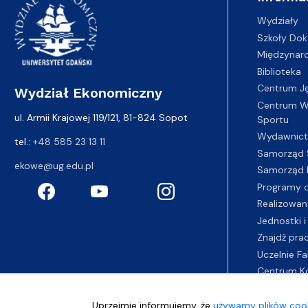
Wydziały
Szkoły Dok
Międzynar
Biblioteka
Centrum J
Wydział Ekonomiczny
Centrum Wy
ul. Armii Krajowej 119/121, 81-824 Sopot
Sportu
Wydawnic
tel.:
+48 585 23 13 11
Samorząd 
ekowe@ug.edu.pl
Samorząd 
Programy d
Realizowan
Jednostki i
Znajdź pra
Uczelnie Fa
Centrum K
Uprzejmie informujemy, że
używamy plików cook