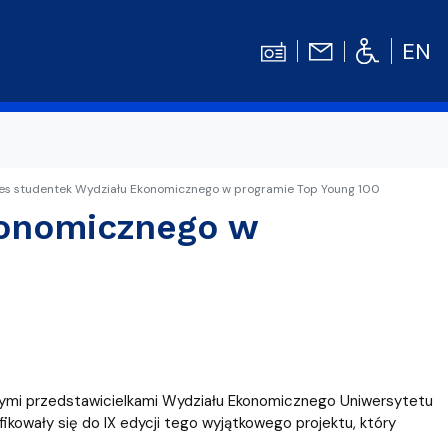
EN
es studentek Wydziału Ekonomicznego w programie Top Young 100
Kontakt
Niezbędnik Studenta
konomicznego w
Aktualności
Gala Absolwentów
Konkursy prac dyplomowych
nosprawnościami
Biblioteka UG
WE
Centrum Języków Obcych UG
ymi przedstawicielkami Wydziału Ekonomicznego Uniwersytetu
lski
 studenckie
Centrum Wychowania Fizycznego i Sport
kowały się do IX edycji tego wyjątkowego projektu, który