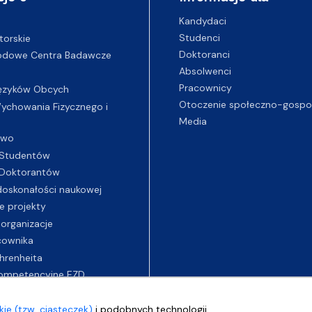
Kandydaci
Studenci
torskie
Doktoranci
odowe Centra Badawcze
Absolwenci
Pracownicy
ęzyków Obcych
Otoczenie społeczno-gospo
chowania Fizycznego i
Media
two
Studentów
Doktorantów
oskonałości naukowej
e projekty
 organizacje
cownika
hrenheita
ompetencyjne EZD
ie (tzw. ciasteczek)
i podobnych technologii