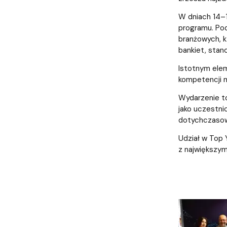
Uchwały i zarządzenia
Kursy i szkolenia
Wsparcie badań naukowych
Zasady dyplomowania na WE UG
Sea EU
Absolwenci
Centrum Anal
W dniach 14–1
programu. Pod
branżowych, k
bankiet, stan
Istotnym elem
kompetencji m
Wydarzenie 
jako uczestni
dotychczasow
Udział w Top 
z największym