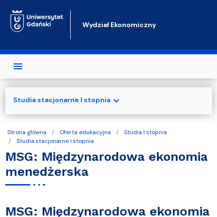
Przejdź do treści
Wydział Ekonomiczny
expand_more
Studia stacjonarne I stopnia
Strona główna
Oferta edukacyjna
Studia I stopnia
Studia stacjonarne I stopnia
MSG: Międzynarodowa ekonomia
menedżerska
MSG: Międzynarodowa ekonomia