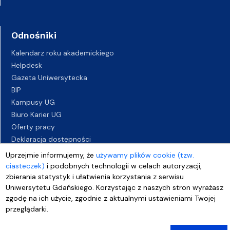
Odnośniki
Kalendarz roku akademickiego
Helpdesk
Gazeta Uniwersytecka
BIP
Kampusy UG
Biuro Karier UG
Oferty pracy
Deklaracja dostępności
Uprzejmie informujemy, że
używamy plików cookie (tzw.
ciasteczek)
i podobnych technologii w celach autoryzacji,
zbierania statystyk i ułatwienia korzystania z serwisu
Uniwersytetu Gdańskiego. Korzystając z naszych stron wyrażasz
zgodę na ich użycie, zgodnie z aktualnymi ustawieniami Twojej
przeglądarki.