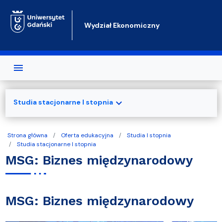
Przejdź do treści
Wydział Ekonomiczny
expand_more
Studia stacjonarne I stopnia
Strona główna
Oferta edukacyjna
Studia I stopnia
Studia stacjonarne I stopnia
MSG: Biznes międzynarodowy
MSG: Biznes międzynarodowy