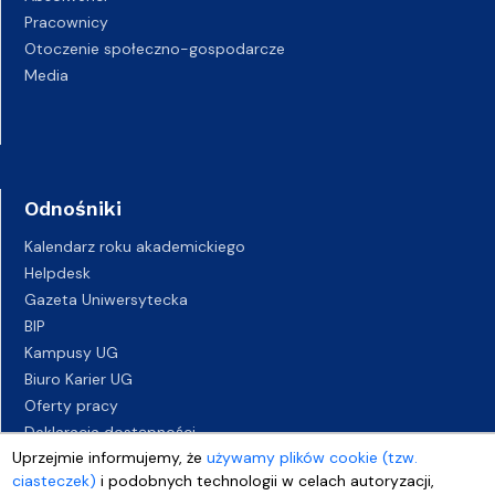
Pracownicy
Otoczenie społeczno-gospodarcze
Media
Odnośniki
Kalendarz roku akademickiego
Helpdesk
Gazeta Uniwersytecka
BIP
Kampusy UG
Biuro Karier UG
Oferty pracy
Deklaracja dostępności
Uprzejmie informujemy, że
używamy plików cookie (tzw.
ciasteczek)
i podobnych technologii w celach autoryzacji,