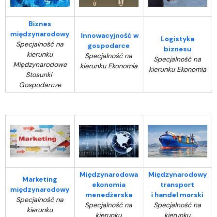
Biznes
międzynarodowy
Innowacyjność w
Logistyka
Specjalność na
gospodarce
biznesu
kierunku
Specjalność na
Specjalność na
Międzynarodowe
kierunku Ekonomia
kierunku Ekonomia
Stosunki
Gospodarcze
Międzynarodowa
Międzynarodowy
Marketing
ekonomia
transport
międzynarodowy
menedżerska
i handel morski
Specjalność na
Specjalność na
Specjalność na
kierunku
kierunku
kierunku