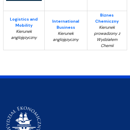
Biznes
Logistics and
International
Chemiczny
Mobility
Business
Kierunek
Kierunek
Kierunek
prowadzony z
anglojęzyczny
anglojęzyczny
Wydziałem
Chemii