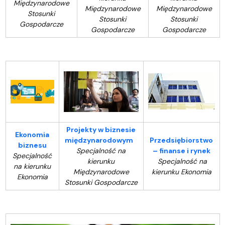
Międzynarodowe
Międzynarodowe
Międzynarodowe
Stosunki
Stosunki
Stosunki
Gospodarcze
Gospodarcze
Gospodarcze
Projekty w biznesie
Ekonomia
międzynarodowym
Przedsiębiorstwo
biznesu
Specjalność na
– finanse i rynek
Specjalność
kierunku
Specjalność na
na kierunku
Międzynarodowe
kierunku Ekonomia
Ekonomia
Stosunki Gospodarcze