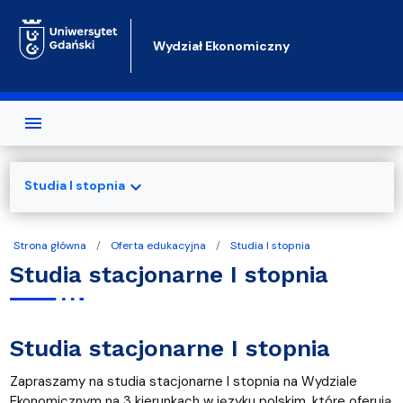
Przejdź do treści
Wydział Ekonomiczny
expand_more
Studia I stopnia
Strona główna
Oferta edukacyjna
Studia I stopnia
Studia stacjonarne I stopnia
Studia stacjonarne I stopnia
Zapraszamy na studia stacjonarne I stopnia na Wydziale
Ekonomicznym na 3 kierunkach w języku polskim, które oferują