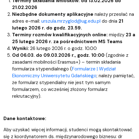
Terminy składania wniosków: od 13.02.2026 do
21.02.2026
Niezbędne dokumenty aplikacyjne
należy przesłać na
adres e-mail:
urszula.mrzyglod@ug.edu.pl
do dnia
21
lutego 2026 r. do godz. 23.59.
Terminy rozmów kwalifikacyjnych online:
między
23 a
25 lutego 2026 r. za pośrednictwem MS Teams
Wyniki:
26 lutego 2026 r. o godz. 10.00
Od 06.03. do 09.03.2026 r., godz. 10:00
(zgodnie z
zasadami mobilności Erasmus+) – termin składania
formularza stypendialnego (
Formularze | Wydział
Ekonomiczny Uniwersytetu Gdańskiego
; należy pamiętać,
że formularz stypendialny nie jest tym samym
formularzem, co wcześniej złożony formularz
rekrutacyjny).
Dane kontaktowe:
Aby uzyskać więcej informacji, studenci mogą skontaktować
się z koordynatorem ds. międzynarodowego biznesu: dr