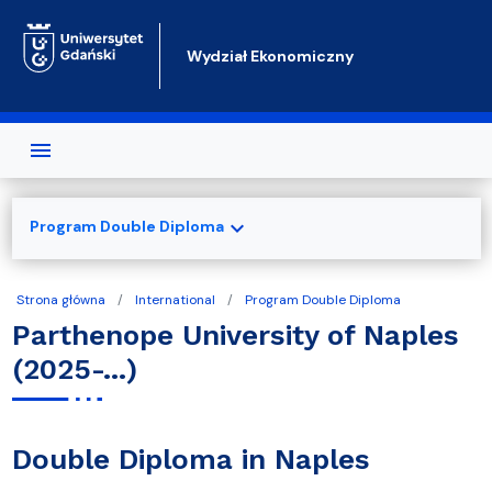
Przejdź do treści
Wydział Ekonomiczny
expand_more
Program Double Diploma
Strona główna
International
Program Double Diploma
Parthenope University of Naples
(2025-...)
Double Diploma in Naples