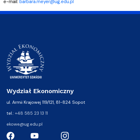
e-mail:
barbara.meyer@ug.edu.pl
Wydział Ekonomiczny
ul. Armii Krajowej 119/121, 81-824 Sopot
tel.:
+48 585 23 13 11
ekowe@ug.edu.pl