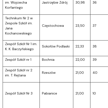
im. Wojciecha
Jastrzębie Zdrój
30,98
36
Korfantego
Technikum Nr 2 w
Zespole Szkół im.
Częstochowa
23,50
37
Jana
Kochanowskiego
Zespół Szkół Nr 1 im.
Sokołów Podlaski
22,33
38
K. K. Baczyńskiego
Zespół Szkół nr 1
Bochnia
22,00
39
Zespół Szkół nr 2
Rzeszów
21,00
40
im. T. Rejtana
Zespół Szkół Nr 3
Pabianice
21,00
10