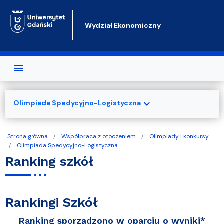
Przejdź do treści
Wydział Ekonomiczny
expand_more
Olimpiada Spedycyjno-Logistyczna
Strona główna
Współpraca z otoczeniem
Olimpiady i konkursy
Olimpiada Spedycyjno-Logistyczna
Ranking szkół
Rankingi Szkół
Ranking sporządzono w oparciu o wyniki*