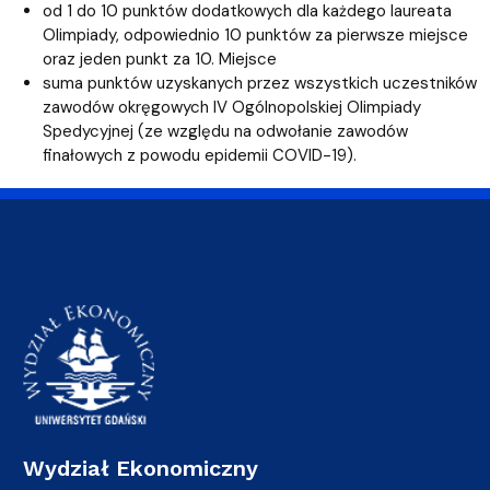
od 1 do 10 punktów dodatkowych dla każdego laureata
Olimpiady, odpowiednio 10 punktów za pierwsze miejsce
oraz jeden punkt za 10. Miejsce
suma punktów uzyskanych przez wszystkich uczestników
zawodów okręgowych IV Ogólnopolskiej Olimpiady
Spedycyjnej (ze względu na odwołanie zawodów
finałowych z powodu epidemii COVID-19).
Wydział Ekonomiczny