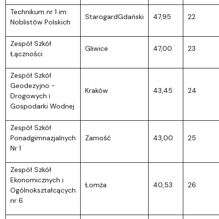
Technikum nr 1 im.
StarogardGdański
47,95
22
Noblistów Polskich
Zespół Szkół
Gliwice
47,00
23
Łączności
Zespół Szkół
Geodezyjno -
Kraków
43,45
24
Drogowych i
Gospodarki Wodnej
Zespół Szkół
Ponadgimnazjalnych
Zamość
43,00
25
Nr 1
Zespół Szkół
Ekonomicznych i
Łomża
40,53
26
Ogólnokształcących
nr 6