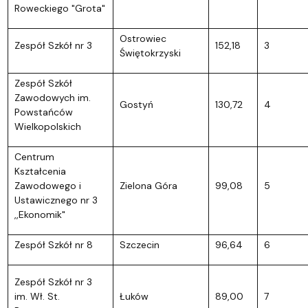
Roweckiego "Grota"
Ostrowiec
Zespół Szkół nr 3
152,18
3
Świętokrzyski
Zespół Szkół
Zawodowych im.
Gostyń
130,72
4
Powstańców
Wielkopolskich
Centrum
Kształcenia
Zawodowego i
Zielona Góra
99,08
5
Ustawicznego nr 3
,,Ekonomik"
Zespół Szkół nr 8
Szczecin
96,64
6
Zespół Szkół nr 3
im. Wł. St.
Łuków
89,00
7