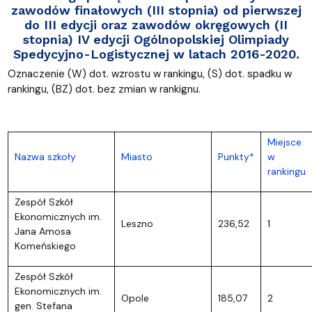
zawodów finałowych (III stopnia) od pierwszej
do III edycji oraz zawodów okręgowych (II
stopnia) IV edycji Ogólnopolskiej Olimpiady
Spedycyjno-Logistycznej w latach 2016-2020.
Oznaczenie (W) dot. wzrostu w rankingu, (S) dot. spadku w
rankingu, (BZ) dot. bez zmian w rankignu.
Miejsce
Nazwa szkoły
Miasto
Punkty*
w
rankingu
Zespół Szkół
Ekonomicznych im.
Leszno
236,52
1
Jana Amosa
Komeńskiego
Zespół Szkół
Ekonomicznych im.
Opole
185,07
2
gen. Stefana