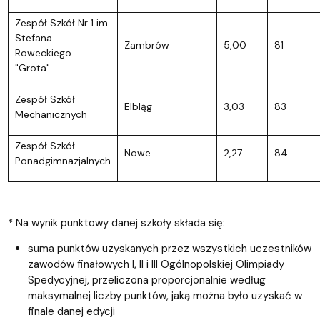
Zespół Szkół Nr 1 im.
Stefana
Zambrów
5,00
81
Roweckiego
"Grota"
Zespół Szkół
Elbląg
3,03
83
Mechanicznych
Zespół Szkół
Nowe
2,27
84
Ponadgimnazjalnych
* Na wynik punktowy danej szkoły składa się:
suma punktów uzyskanych przez wszystkich uczestników
zawodów finałowych I, II i III Ogólnopolskiej Olimpiady
Spedycyjnej, przeliczona proporcjonalnie według
maksymalnej liczby punktów, jaką można było uzyskać w
finale danej edycji