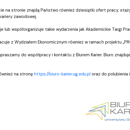
iz i Ekspertyz
Materiały promocyjne i sz
Oprogramowanie dla stud
ie na stronie znajdą Państwo również dziesiątki ofert pracy, staży
kariery zawodowej.
je lub współorganizuje takie wydarzenia jak Akademickie Targi Pracy,
racuje z Wydziałem Ekonomicznym również w ramach projektu „P
praszamy do współpracy i kontaktu z Biurem Karier. Biuro znajduj
ównież na stronę
https://biuro-karier.ug.edu.pl
oraz do polubienia i