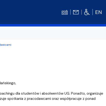
EN
odawcami
Kontakt
Niezbędnik Studenta
Aktualności
Gala Absolwentów
Konkursy prac dyplomowych
nosprawnościami
Biblioteka UG
dańskiego,
WE
Centrum Języków Obcych UG
coachingu dla studentów i absolwentów UG. Ponadto, organizuje
lski
 studenckie
Centrum Wychowania Fizycznego i Sport
izuje spotkania z pracodawcami oraz współpracuje z ponad