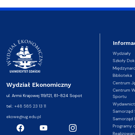
Informa
Wydziały
Szkoły Dok
Międzynar
Biblioteka
Centrum J
Wydział Ekonomiczny
Centrum Wy
ul. Armii Krajowej 119/121, 81-824 Sopot
Sportu
Wydawnic
tel.:
+48 585 23 13 11
Samorząd 
ekowe@ug.edu.pl
Samorząd 
Programy d
Realizowan