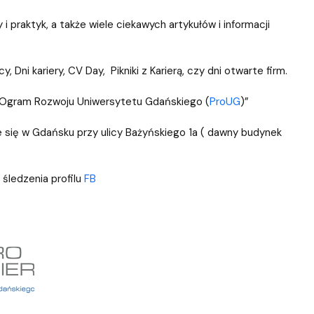
ablony
entów
Centrum Wsparcia Psychologicznego UG
 i praktyk, a także wiele ciekawych artykułów i informacji
 Dni kariery, CV Day, Pikniki z Karierą, czy dni otwarte firm.
ROgram Rozwoju Uniwersytetu Gdańskiego (
ProUG
)”
e się w Gdańsku przy ulicy Bażyńskiego 1a ( dawny budynek
 śledzenia profilu
FB