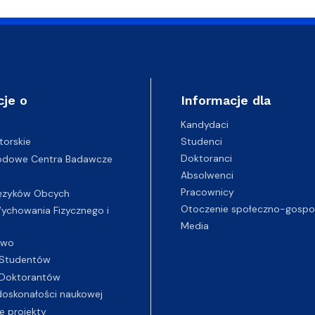
cje o
Informacje dla
Kandydaci
Studenci
torskie
Doktoranci
odowe Centra Badawcze
Absolwenci
Pracownicy
ęzyków Obcych
Otoczenie społeczno-gospo
chowania Fizycznego i
Media
two
Studentów
Doktorantów
oskonałości naukowej
e projekty