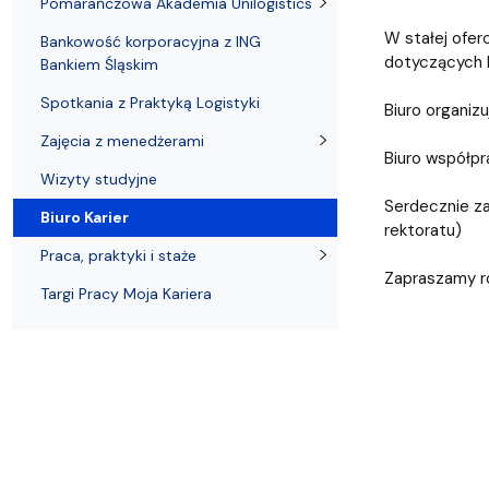
Uchwały i zarządzenia
Kursy i szkolenia
Wsparcie badań naukowych
Zasady dyplomowania na WE UG
Uczelnie partnerskie Erasmus+
Pomarańczowa Akademia Unilogistics
Absolwenci
Centrum Anal
W stałej oferc
Bankowość korporacyjna z ING
dotyczących 
Bankiem Śląskim
Spotkania z Praktyką Logistyki
Biuro organizu
Zajęcia z menedżerami
Biuro współp
Wizyty studyjne
Serdecznie za
Biuro Karier
rektoratu)
Praca, praktyki i staże
Zapraszamy r
Targi Pracy Moja Kariera