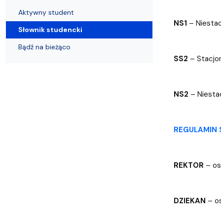
Uchwały i zarządzenia
Kursy i szkolenia
Wsparcie badań naukowych
Zasady dyplomowania na WE UG
Uczelnie partnerskie Erasmus+
Absolwenci
Centrum Anal
Aktywny student
NS1
– Niestacj
Słownik studencki
Bądź na bieżąco
SS2
– Stacjon
NS2
– Niestac
REGULAMIN
REKTOR
– os
DZIEKAN
– os