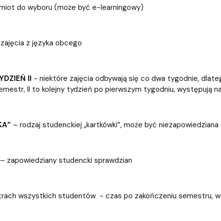
miot do wyboru (może być e-learningowy)
zajęcia z języka obcego
YDZIEŃ II
- niektóre zajęcia odbywają się co dwa tygodnie, dlateg
emestr, II to kolejny tydzień po pierwszym tygodniu, występują n
KA”
– rodzaj studenckiej „kartkówki”, może być niezapowiedziana
– zapowiedziany studencki sprawdzian
rach wszystkich studentów - czas po zakończeniu semestru, w