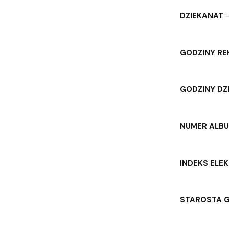
DZIEKANAT
–
GODZINY RE
GODZINY DZ
NUMER ALB
INDEKS ELE
STAROSTA 