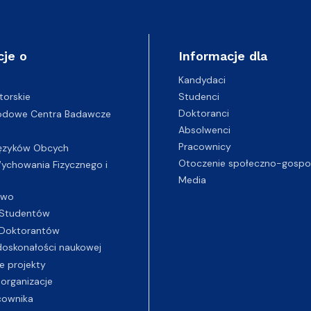
cje o
Informacje dla
Kandydaci
Studenci
torskie
Doktoranci
odowe Centra Badawcze
Absolwenci
Pracownicy
ęzyków Obcych
Otoczenie społeczno-gospo
chowania Fizycznego i
Media
two
Studentów
Doktorantów
oskonałości naukowej
e projekty
 organizacje
cownika