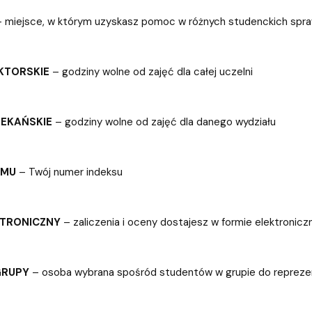
 miejsce, w którym uzyskasz pomoc w różnych studenckich sp
KTORSKIE
– godziny wolne od zajęć dla całej uczelni
IEKAŃSKIE
– godziny wolne od zajęć dla danego wydziału
UMU
– Twój numer indeksu
KTRONICZNY
– zaliczenia i oceny dostajesz w formie elektronicz
GRUPY
– osoba wybrana spośród studentów w grupie do repreze