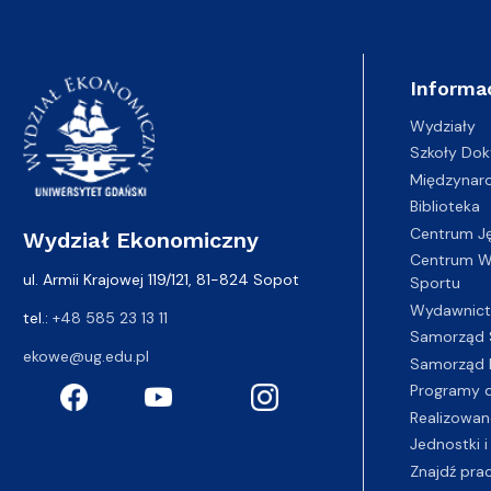
Informa
Wydziały
Szkoły Dok
Międzynar
Biblioteka
Centrum J
Wydział Ekonomiczny
Centrum Wy
ul. Armii Krajowej 119/121, 81-824 Sopot
Sportu
Wydawnic
tel.:
+48 585 23 13 11
Samorząd 
ekowe@ug.edu.pl
Samorząd 
Programy d
Realizowan
Jednostki i
Znajdź pra