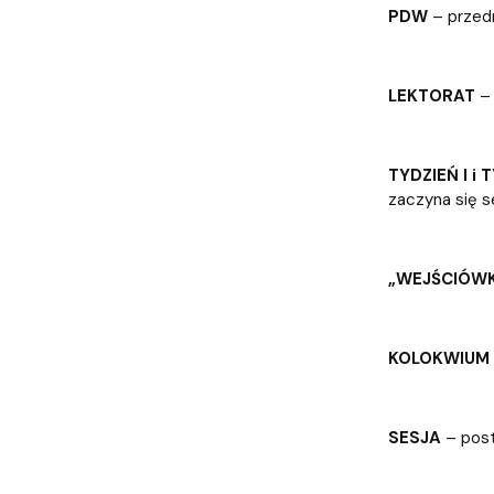
PDW
– przed
LEKTORAT
– 
TYDZIEŃ I i T
zaczyna się s
„WEJŚCIÓW
KOLOKWIUM
SESJA
– post