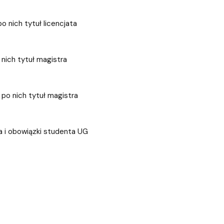
ablony
entów
Centrum Wsparcia Psychologicznego UG
po nich tytuł licencjata
o nich tytuł magistra
z po nich tytuł magistra
a i obowiązki studenta UG