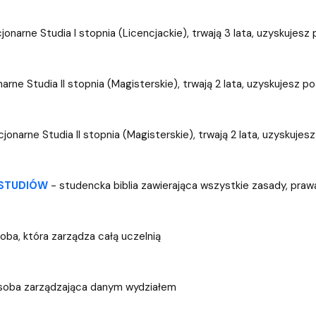
iz i Ekspertyz
Materiały promocyjne i sz
Oprogramowanie dla stud
onarne Studia I stopnia (Licencjackie), trwają 3 lata, uzyskujesz 
arne Studia II stopnia (Magisterskie), trwają 2 lata, uzyskujesz p
jonarne Studia II stopnia (Magisterskie), trwają 2 lata, uzyskujes
 STUDIÓW
- studencka biblia zawierająca wszystkie zasady, praw
oba, która zarządza całą uczelnią
oba zarządzająca danym wydziałem