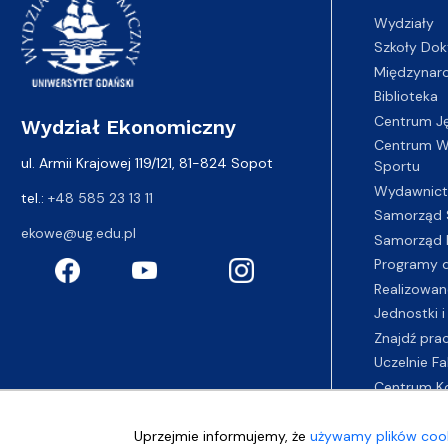
Wydziały
Szkoły Dok
Międzynar
Biblioteka
Centrum J
Wydział Ekonomiczny
Centrum Wy
ul. Armii Krajowej 119/121, 81-824 Sopot
Sportu
Wydawnic
tel.:
+48 585 23 13 11
Samorząd 
ekowe@ug.edu.pl
Samorząd 
Programy d
Realizowan
Jednostki i
Znajdź pra
Uczelnie Fa
Centrum K
Uprzejmie informujemy, że
używamy plików cook