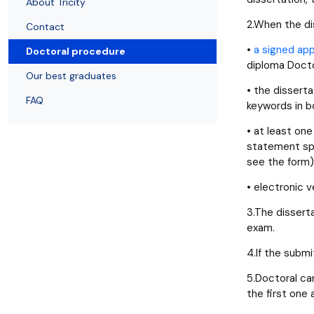
Uchwały i zarządzenia
Kursy i szkolenia
Wsparcie badań naukowych
Zasady dyplomowania na WE UG
Uczelnie partnerskie Erasmus+
About Tricity
Absolwenci
Centrum Anal
2.When the dis
Contact
•
a signed app
Doctoral procedure
diploma Docto
Our best graduates
• the disserta
FAQ
keywords in b
• at least one
statement spe
see the form)
• electronic v
3.The dissert
exam.
4.If the subm
5.Doctoral can
the first one