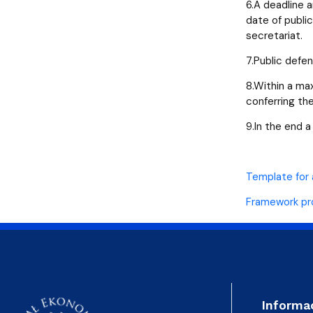
6.A deadline 
date of publi
secretariat.
7.Public defe
8.Within a max
conferring th
9.In the end a
Template for 
Framework pro
Informa