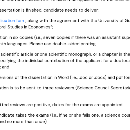
iz i Ekspertyz
Materiały promocyjne i sz
Oprogramowanie dla stud
sertation is finished, candidate needs to deliver:
lication form
, along with the agreement with the University of G
ral Studies in Economics”;
tion in six copies (i.e., seven copies if there was an assistant sup
oth languages. Please use double-sided printing;
 scientific article or one scientific monograph, or a chapter in 
cifying the individual contribution of the applicant for a doctor
; and
ersions of the dissertation in Word (i.e., .doc or .docx) and pdf fo
ation is to be sent to three reviewers (Science Council Secretari
itted reviews are positive, dates for the exams are appointed.
didate takes the exams (i.e., if he or she fails one, a science co
 and no more than once).