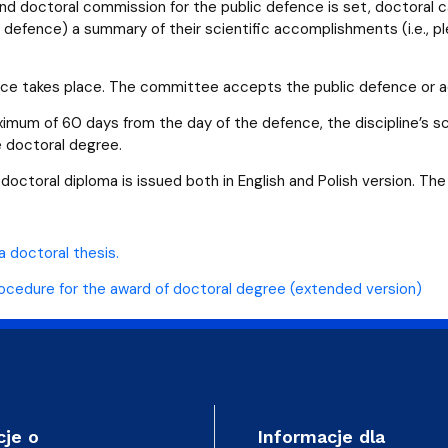
and doctoral commission for the public defence is set, doctoral c
c defence) a summary of their scientific accomplishments (i.e., p
nce takes place. The committee accepts the public defence or ad
imum of 60 days from the day of the defence, the discipline’s scie
e doctoral degree.
 doctoral diploma is issued both in English and Polish version. Th
a doctoral thesis.
cedure for the award of doctoral degree (extended version)
cje o
Informacje dla