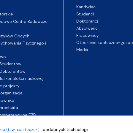
Kandydaci
Studenci
torskie
Doktoranci
odowe Centra Badawcze
Absolwenci
Pracownicy
ęzyków Obcych
Otoczenie społeczno-gospo
chowania Fizycznego i
Media
two
Studentów
Doktorantów
oskonałości naukowej
e projekty
 organizacje
cownika
hrenheita
ompetencyjne EZD
ie (tzw. ciasteczek)
i podobnych technologii