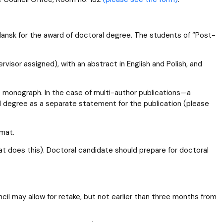
ablony
entów
Centrum Wsparcia Psychologicznego UG
dansk for the award of doctoral degree. The students of “Post-
ervisor assigned), with an abstract in English and Polish, and
the monograph. In the case of multi-author publications—a
al degree as a separate statement for the publication (please
rmat.
at does this). Doctoral candidate should prepare for doctoral
uncil may allow for retake, but not earlier than three months from