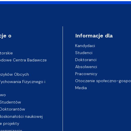
cje o
Informacje dla
Kandydaci
Studenci
torskie
Doktoranci
odowe Centra Badawcze
Absolwenci
Pracownicy
ęzyków Obcych
Otoczenie społeczno-gospo
chowania Fizycznego i
Media
two
Studentów
Doktorantów
oskonałości naukowej
e projekty
 organizacje