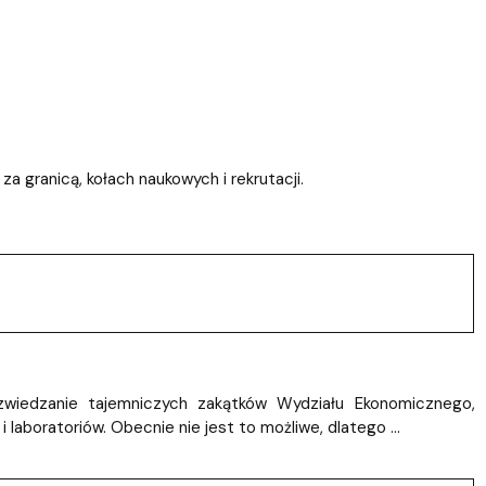
ablony
entów
Centrum Wsparcia Psychologicznego UG
 granicą, kołach naukowych i rekrutacji.
wiedzanie tajemniczych zakątków Wydziału Ekonomicznego,
 laboratoriów. Obecnie nie jest to możliwe, dlatego …