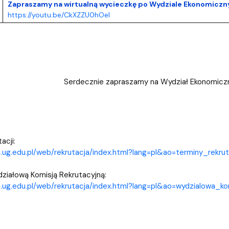
Zapraszamy na wirtualną wycieczkę po Wydziale Ekonomiczn
https://youtu.be/CkXZZU0hOeI
Serdecznie zapraszamy na Wydział Ekonomiczny
acji:
.ug.edu.pl/web/rekrutacja/index.html?lang=pl&ao=terminy_rekrut
ziałową Komisją Rekrutacyjną:
.ug.edu.pl/web/rekrutacja/index.html?lang=pl&ao=wydzialowa_ko