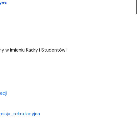
ym:
 w imieniu Kadry i Studentów !
acji
misja_rekrutacyjna