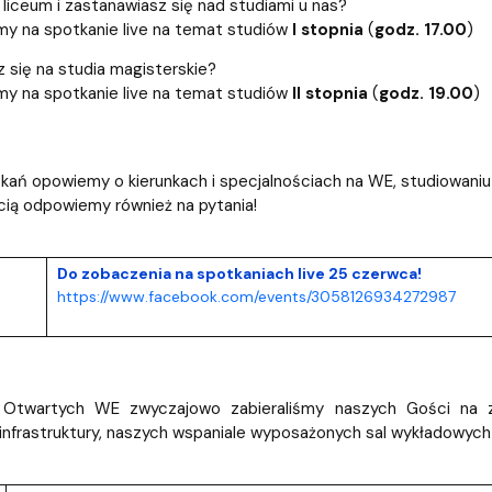
iz i Ekspertyz
Materiały promocyjne i sz
Oprogramowanie dla stud
liceum i zastanawiasz się nad studiami u nas?
y na spotkanie live na temat studiów
I stopnia
(
godz. 17.00
)
 się na studia magisterskie?
y na spotkanie live na temat studiów
II stopnia
(
godz. 19.00
)
ań opowiemy o kierunkach i specjalnościach na WE, studiowaniu za
ią odpowiemy również na pytania!
Do zobaczenia na spotkaniach live 25 czerwca!
https://www.facebook.com/events/3058126934272987
 Otwartych WE zwyczajowo zabieraliśmy naszych Gości na z
nfrastruktury, naszych wspaniale wyposażonych sal wykładowych i