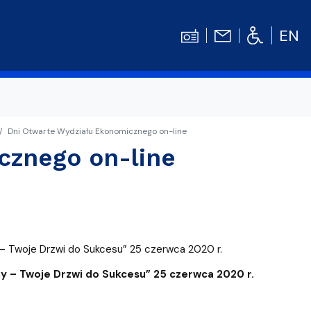
EN
Dni Otwarte Wydziału Ekonomicznego on-line
Kontakt
Niezbędnik Studenta
cznego on-line
Aktualności
Gala Absolwentów
Konkursy prac dyplomowych
nosprawnościami
Biblioteka UG
– Twoje Drzwi do Sukcesu” 25 czerwca 2020 r.
WE
Centrum Języków Obcych UG
y – Twoje Drzwi do Sukcesu”
25 czerwca 2020 r.
lski
 studenckie
Centrum Wychowania Fizycznego i Sport