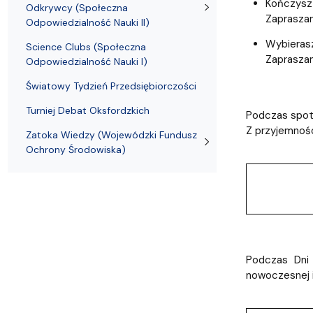
Uchwały i zarządzenia
Kursy i szkolenia
Wsparcie badań naukowych
Zasady dyplomowania na WE UG
Sea EU
Absolwenci
Centrum Anal
Kończysz 
Odkrywcy (Społeczna
Zapraszam
Odpowiedzialność Nauki II)
Wybierasz
Science Clubs (Społeczna
Zapraszam
Odpowiedzialność Nauki I)
Światowy Tydzień Przedsiębiorczości
Turniej Debat Oksfordzkich
Podczas spotk
Z przyjemnośc
Zatoka Wiedzy (Wojewódzki Fundusz
Ochrony Środowiska)
Podczas Dni
nowoczesnej i