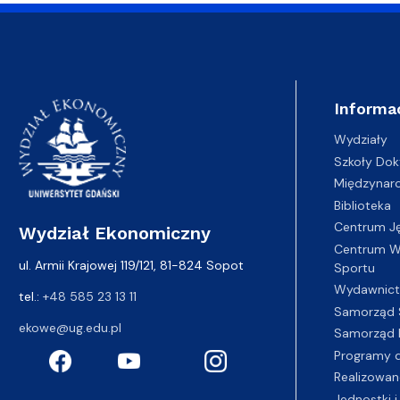
Informa
Wydziały
Szkoły Dok
Międzynar
Biblioteka
Centrum J
Wydział Ekonomiczny
Centrum Wy
ul. Armii Krajowej 119/121, 81-824 Sopot
Sportu
Wydawnic
tel.:
+48 585 23 13 11
Samorząd 
ekowe@ug.edu.pl
Samorząd 
Programy d
Realizowan
Jednostki i