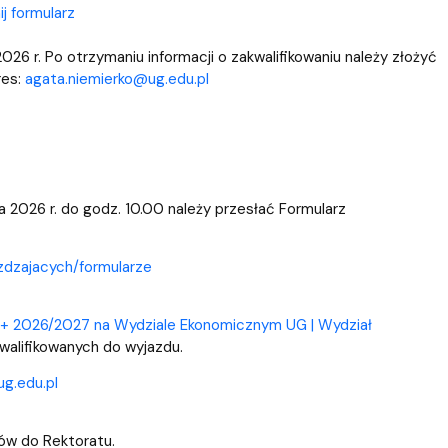
j formularz
26 r. Po otrzymaniu informacji o zakwalifikowaniu należy złożyć
res:
agata.niemierko@ug.edu.pl
 2026 r. do godz. 10.00 należy przesłać Formularz
zdzajacych/formularze
+ 2026/2027 na Wydziale Ekonomicznym UG | Wydział
kwalifikowanych do wyjazdu.
g.edu.pl
łów do Rektoratu.