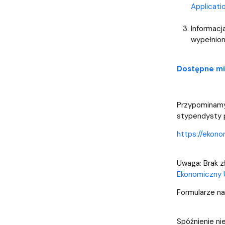
Applicati
Informacj
wypełnion
Dostępne mie
Przypominamy,
stypendysty p
https://ekon
Uwaga: Brak z
Ekonomiczny 
Formularze na
Spóźnienie ni