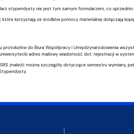
arz stypendysty nie jest tym samym formularzem, co uprzednio s
 które korzystają ze środków pomocy materialnej dołączają kopi
u protokołów do Biura Współpracy i Umiędzynarodowienia wszystkie
uniwersytecki adres mailowy wiadomość dot. rejestracji w syste
RS znaleźć można szczegóły dotyczące semestru wymiany, pełne
Stypendysty.