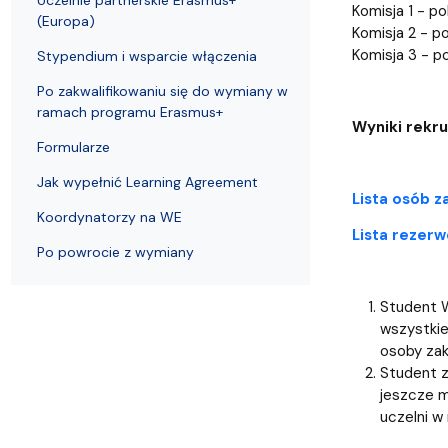
Uchwały i zarządzenia
Kursy i szkolenia
Wsparcie badań naukowych
Zasady dyplomowania na WE UG
Sea EU
Absolwenci
Centrum Anal
Komisja 1 - po
(Europa)
Komisja 2 - p
Komisja 3 - p
Stypendium i wsparcie włączenia
Po zakwalifikowaniu się do wymiany w
ramach programu Erasmus+
Wyniki rekr
Formularze
Jak wypełnić Learning Agreement
Lista osób 
Koordynatorzy na WE
Lista rezer
Po powrocie z wymiany
Student W
wszystkie
osoby zakw
Student z
jeszcze m
uczelni w