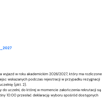
ablony
entów
Centrum Wsparcia Psychologicznego UG
26_2027
a wyjazd w roku akademickim 2026/2027, który ma rozliczone
ejsc wskazanych podczas rejestracji w przypadku rezygnacji
czelnię (pkt. 2).
 do uczelni, do której w momencie zakończenia rekrutacji są
dziny 10:00 przesłać deklarację wyboru spośród dostępnych