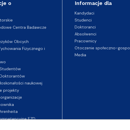
cje o
Informacje dla
Kandydaci
Studenci
torskie
Doktoranci
odowe Centra Badawcze
Absolwenci
Pracownicy
ęzyków Obcych
Otoczenie społeczno-gospo
chowania Fizycznego i
Media
two
Studentów
Doktorantów
oskonałości naukowej
e projekty
 organizacje
cownika
hrenheita
ompetencyjne EZD