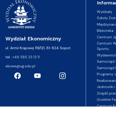
Informa
Wydziały
Szkoły Dok
Międzynar
Biblioteka
Centrum J
Wydział Ekonomiczny
Centrum Wy
ul. Armii Krajowej 119/121, 81-824 Sopot
Sportu
Wydawnic
tel.:
+48 585 23 13 11
Samorząd 
ekowe@ug.edu.pl
Samorząd 
Programy d
Realizowan
Jednostki i
Znajdź pra
Uczelnie Fa
Centrum K