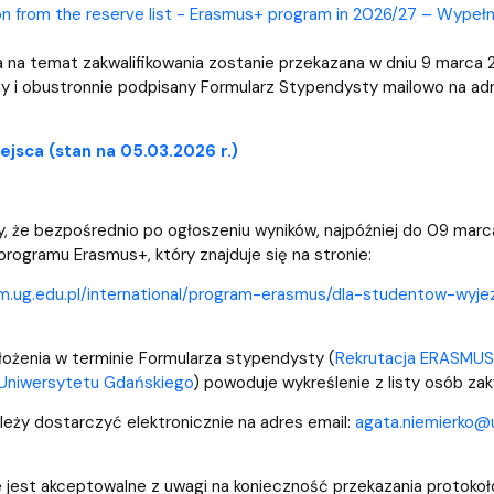
on from the reserve list - Erasmus+ program in 2026/27 – Wypełni
a na temat zakwalifikowania zostanie przekazana w dniu 9 marca 20
y i obustronnie podpisany Formularz Stypendysty mailowo na ad
jsca (stan na 05.03.2026 r.)
 że bezpośrednio po ogłoszeniu wyników, najpóźniej do 09 marca
rogramu Erasmus+, który znajduje się na stronie:
om.ug.edu.pl/international/program-erasmus/dla-studentow-wyje
łożenia w terminie Formularza stypendysty (
Rekrutacja ERASMUS
Uniwersytetu Gdańskiego
) powoduje wykreślenie z listy osób za
leży dostarczyć elektronicznie na adres email:
agata.niemierko@u
e jest akceptowalne z uwagi na konieczność przekazania protoko