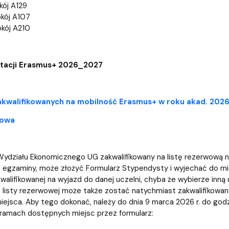
iz i Ekspertyz
Materiały promocyjne i sz
Oprogramowanie dla stud
kój A129
okój A107
okój A210
utacji Erasmus+ 2026_2027
zakwalifikowanych na mobilność Erasmus+ w roku akad. 20
wowa
ydziału Ekonomicznego UG zakwalifikowany na listę rezerwową n
 egzaminy, może złożyć Formularz Stypendysty i wyjechać do mi
alifikowanej na wyjazd do danej uczelni, chyba że wybierze inną u
 listy rezerwowej może także zostać natychmiast zakwalifikowany
iejsca. Aby tego dokonać, należy do dnia 9 marca 2026 r. do go
 ramach dostępnych miejsc przez formularz: