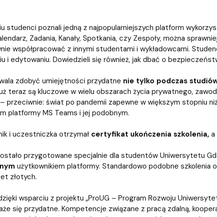
atabases
Promotional materials and
Software
iu studenci poznali jedną z najpopularniejszych platform wykorzys
Kalendarz, Zadania, Kanały, Spotkania, czy Zespoły, można sprawni
nie współpracować z innymi studentami i wykładowcami. Studenc
iu i edytowaniu. Dowiedzieli się również, jak dbać o bezpieczeńst
zwala zdobyć umiejętności przydatne
nie tylko podczas studió
już teraz są kluczowe w wielu obszarach życia prywatnego, zawod
– przeciwnie: świat po pandemii zapewne w większym stopniu niż 
m platformy MS Teams i jej podobnym.
ik i uczestniczka otrzymał
certyfikat ukończenia szkolenia,
a 
zostało przygotowane specjalnie dla studentów Uniwersytetu Gd
anym
użytkownikiem platformy. Standardowo podobne szkolenia ob
set złotych.
 dzięki wsparciu z projektu „ProUG – Program Rozwoju Uniwersyt
że się przydatne. Kompetencje związane z pracą zdalną, koopera