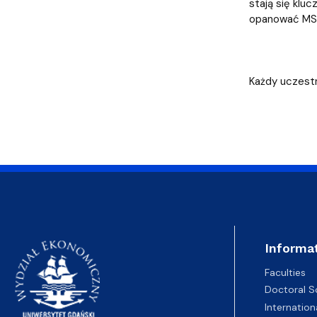
stają się klu
opanować MS 
Każdy uczestn
Informa
Faculties
Doctoral S
Internatio