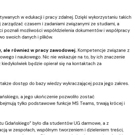
 templates
Psychological Support Center UG
tywanych w edukacji i pracy zdalnej. Dzięki wykorzystaniu takich
ej zarządzać czasem i zadaniami związanymi ze studiami, a
i poznali możliwości współdzielenia dokumentów i współpracy
wo swoich danych i plików.
w, ale również w pracy zawodowej.
Kompetencje związane z
owego i naukowego. Nic nie wskazuje na to, by ich znaczenie
kiedykolwiek będzie opierał się na kontaktach za
także dostęp do bazy wiedzy wykraczającej poza jego zakres.
ańskiego, a jego ukończenie pozwoliło zostać
ejmują tylko podstawowe funkcje MS Teams, trwają krócej i
etu Gdańskiego” było dla studentów UG darmowe, a z
cją w zespołach, wspólnym tworzeniem i dzieleniem treści,