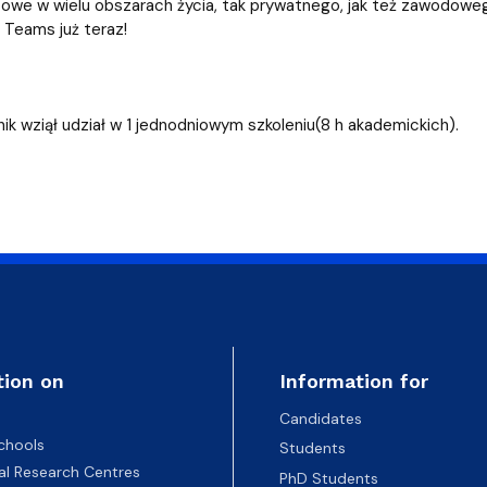
czowe w wielu obszarach życia, tak prywatnego, jak też zawodoweg
Teams już teraz!
ik wziął udział w 1 jednodniowym szkoleniu(8 h akademickich).
tion on
Information for
Candidates
chools
Students
nal Research Centres
PhD Students