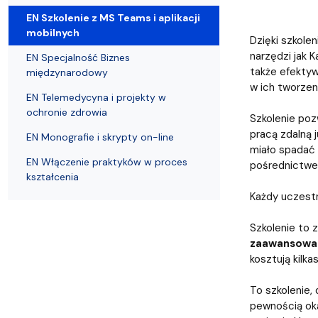
Resolutions and orders
Freemover Course
Diploma rules at WE UG
Bilateral agreements (International)
Graduates
Economic d
EN Szkolenie z MS Teams i aplikacji
mobilnych
Dzięki szkolen
narzędzi jak 
EN Specjalność Biznes
także efektyw
międzynarodowy
w ich tworzen
EN Telemedycyna i projekty w
ochronie zdrowia
Szkolenie po
pracą zdalną 
EN Monografie i skrypty on-line
miało spadać 
EN Włączenie praktyków w proces
pośrednictwe
kształcenia
Każdy uczestn
Szkolenie to 
zaawansow
kosztują kilka
To szkolenie,
pewnością oka