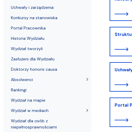
Uchwały i zarządzenia
Kursy i szkolenia
Wsparcie badań naukowych
Zasady dyplomowania na WE UG
Uczelnie partnerskie Erasmus+
Absolwenci
Centrum Anal
Uchwały i zarządzenia
Konkursy na stanowiska
Portal Pracownika
Struktu
Historia Wydziału
Wydział tworzyli
Zasłużeni dla Wydziału
Doktorzy honoris causa
Uchwały
Absolwenci
Rankingi
Wydział na mapie
Portal 
Wydział w mediach
Wydział dla osób z
niepełnosprawnościami