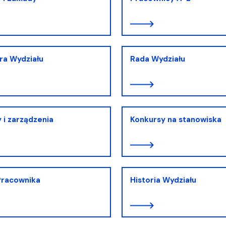
iz i Ekspertyz
Materiały promocyjne i sz
Oprogramowanie dla stud
ra Wydziału
Rada Wydziału
 i zarządzenia
Konkursy na stanowiska
Pracownika
Historia Wydziału