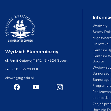
Informa
Wydziały
Szkoły Dok
Międzynar
Biblioteka
Centrum J
Wydział Ekonomiczny
Centrum Wy
ul. Armii Krajowej 119/121, 81-824 Sopot
Sportu
Wydawnic
tel.:
+48 585 23 13 11
Samorząd 
ekowe@ug.edu.pl
Samorząd 
Programy d
Realizowan
Jednostki i
Znajdź pra
Uczelnie Fa