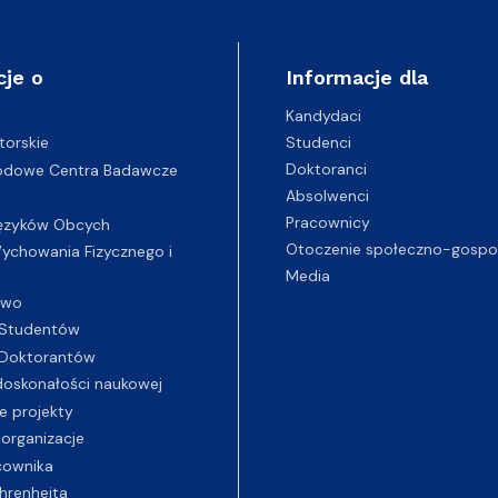
cje o
Informacje dla
Kandydaci
Studenci
torskie
Doktoranci
odowe Centra Badawcze
Absolwenci
Pracownicy
ęzyków Obcych
Otoczenie społeczno-gospo
chowania Fizycznego i
Media
two
Studentów
Doktorantów
oskonałości naukowej
e projekty
 organizacje
cownika
hrenheita