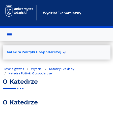
Przejdź do treści
Wydział Ekonomiczny
expand_more
Katedra Polityki Gospodarczej
Strona główna
Wydział
Katedry i Zakłady
Katedra Polityki Gospodarczej
O Katedrze
O Katedrze