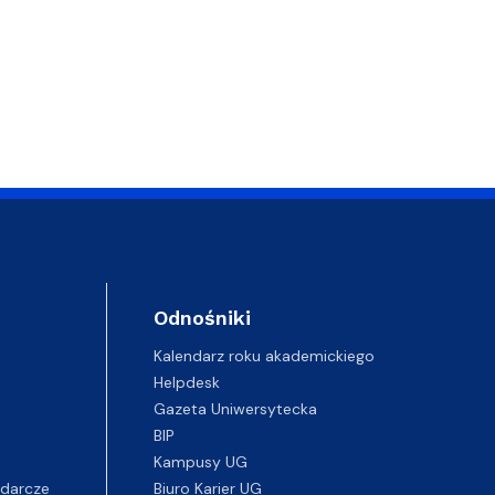
ablony
entów
Centrum Wsparcia Psychologicznego UG
Odnośniki
Kalendarz roku akademickiego
Helpdesk
Gazeta Uniwersytecka
BIP
Kampusy UG
darcze
Biuro Karier UG