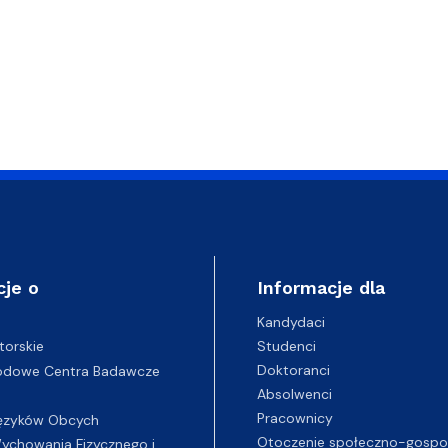
iz i Ekspertyz
Materiały promocyjne i sz
Oprogramowanie dla stud
cje o
Informacje dla
Kandydaci
Studenci
torskie
Doktoranci
odowe Centra Badawcze
Absolwenci
Pracownicy
ęzyków Obcych
Otoczenie społeczno-gospo
chowania Fizycznego i