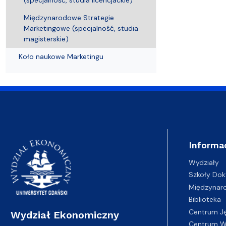
Uchwały i zarządzenia
Kursy i szkolenia
Wsparcie badań naukowych
Zasady dyplomowania na WE UG
Uczelnie partnerskie Erasmus+
Absolwenci
Centrum Anal
Międzynarodowe Strategie
Marketingowe (specjalność, studia
magisterskie)
Koło naukowe Marketingu
Informa
Wydziały
Szkoły Dok
Międzynar
Biblioteka
Centrum J
Wydział Ekonomiczny
Centrum Wy