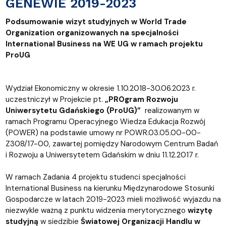
GENEWIE 2019-2023
Podsumowanie wizyt studyjnych w World Trade
Organization organizowanych na specjalności
International Business na WE UG w ramach projektu
ProUG
Wydział Ekonomiczny w okresie 1.10.2018-30.06.2023 r.
uczestniczył w Projekcie pt.
„PROgram Rozwoju
Uniwersytetu Gdańskiego (ProUG)”
realizowanym w
ramach Programu Operacyjnego Wiedza Edukacja Rozwój
(POWER) na podstawie umowy nr POWR.03.05.00-00-
Z308/17-00, zawartej pomiędzy Narodowym Centrum Badań
i Rozwoju a Uniwersytetem Gdańskim w dniu 11.12.2017 r.
W ramach Zadania 4 projektu studenci specjalności
International Business na kierunku Międzynarodowe Stosunki
Gospodarcze w latach 2019-2023 mieli możliwość wyjazdu na
niezwykle ważną z punktu widzenia merytorycznego
wizytę
studyjną
w siedzibie
Światowej Organizacji Handlu w