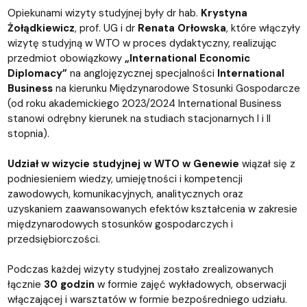
Opiekunami wizyty studyjnej były dr hab.
Krystyna
Żołądkiewicz
, prof. UG i dr
Renata Orłowska
, które włączyły
wizytę studyjną w WTO w proces dydaktyczny, realizując
przedmiot obowiązkowy
„International Economic
Diplomacy”
na anglojęzycznej specjalności
International
Business
na kierunku Międzynarodowe Stosunki Gospodarcze
(od roku akademickiego 2023/2024 International Business
stanowi odrębny kierunek na studiach stacjonarnych I i II
stopnia).
Udział w wizycie studyjnej w WTO w Genewie
wiązał się z
podniesieniem wiedzy, umiejętności i kompetencji
zawodowych, komunikacyjnych, analitycznych oraz
uzyskaniem zaawansowanych efektów kształcenia w zakresie
międzynarodowych stosunków gospodarczych i
przedsiębiorczości.
Podczas każdej wizyty studyjnej zostało zrealizowanych
łącznie
30 godzin
w formie zajęć wykładowych, obserwacji
włączającej i warsztatów w formie bezpośredniego udziału.