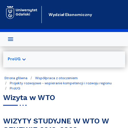
Przejdź do treści
Wydział Ekonomiczny
expand_more
ProUG
Strona główna
Współpraca z otoczeniem
Projekty rozwojowe - wspieranie kompetencji i rozwoju regionu
ProUG
Wizyta w WTO
WIZYTY STUDYJNE W WTO W