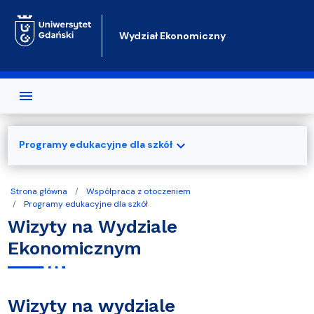
Przejdź do treści
Wydział Ekonomiczny
expand_more
Programy edukacyjne dla szkół
Strona główna
Współpraca z otoczeniem
Programy edukacyjne dla szkół
Wizyty na Wydziale
Ekonomicznym
Wizyty na wydziale