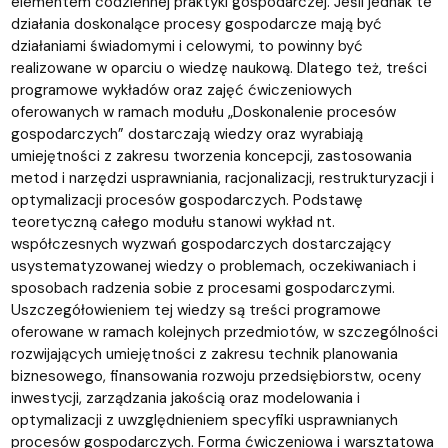
elementem codziennej praktyki gospodarczej. Jeśli jednak te
działania doskonalące procesy gospodarcze mają być
działaniami świadomymi i celowymi, to powinny być
realizowane w oparciu o wiedzę naukową. Dlatego też, treści
programowe wykładów oraz zajęć ćwiczeniowych
oferowanych w ramach modułu „Doskonalenie procesów
gospodarczych” dostarczają wiedzy oraz wyrabiają
umiejętności z zakresu tworzenia koncepcji, zastosowania
metod i narzędzi usprawniania, racjonalizacji, restrukturyzacji i
optymalizacji procesów gospodarczych. Podstawę
teoretyczną całego modułu stanowi wykład nt.
współczesnych wyzwań gospodarczych dostarczający
usystematyzowanej wiedzy o problemach, oczekiwaniach i
sposobach radzenia sobie z procesami gospodarczymi.
Uszczegółowieniem tej wiedzy są treści programowe
oferowane w ramach kolejnych przedmiotów, w szczególności
rozwijających umiejętności z zakresu technik planowania
biznesowego, finansowania rozwoju przedsiębiorstw, oceny
inwestycji, zarządzania jakością oraz modelowania i
optymalizacji z uwzględnieniem specyfiki usprawnianych
procesów gospodarczych. Forma ćwiczeniowa i warsztatowa