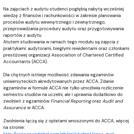
Na zajęciach z audytu studenci pogłębią nabytą wcześniej
wiedzę z finansów i rachunkowości w zakresie planowania
procesów audytu wewnętrznego i zewnętrznego,
przeprowadzania procedury audytu oraz przygotowywania
raportów z audytu.
Atutem studiowania w ramach tego modułu są zajęcia z
praktykami: audytorami, biegłymi rewidentami oraz członkami
prestiżowej organizacji Association of Chartered Certified
Accountants (ACCA).
Dla chętnych istnieje możliwość zdawania egzaminów
uniwersyteckich akredytowanych przez ACCA. Zdanie
egzaminów w formule ACCA nie tylko umożliwia rozliczenie
semestru studiów na uczelni, ale i uprawnia dodatkowo do
zwolnień z egzaminów
Financial Reporting
oraz
Audit and
Assurance
w ACCA.
Zwolnienia łączą się z opłatami wnoszonymi do ACCA, więcej
na stronie:
htts://www.accaglobal.com/gb/en/student/acca-qual-