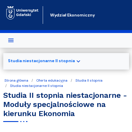
Przejdź do treści
Wydział Ekonomiczny
expand_more
Studia niestacjonarne II stopnia
Strona główna
Oferta edukacyjna
Studia II stopnia
Studia niestacjonarne II stopnia
Studia II stopnia niestacjonarne -
Moduły specjalnościowe na
kierunku Ekonomia