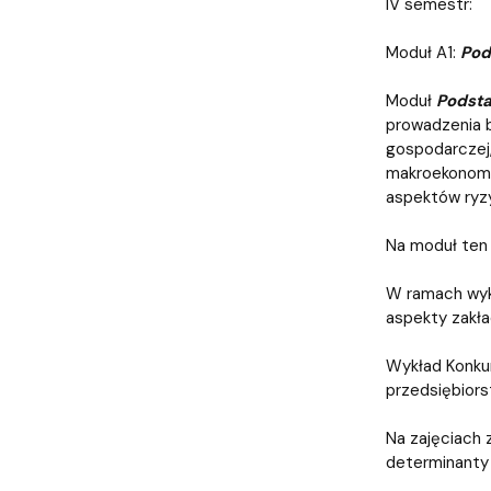
IV semestr:
Moduł A1:
Pod
Moduł
Podsta
prowadzenia 
gospodarczej
makroekonomic
aspektów ryz
Na moduł ten 
W ramach wy
aspekty zakła
Wykład Konku
przedsiębiors
Na zajęciach 
determinanty 