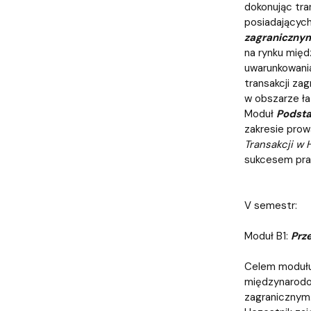
dokonując tra
posiadających
zagraniczny
na rynku mię
uwarunkowania
transakcji za
w obszarze ł
Moduł
Podsta
zakresie prow
Transakcji w
sukcesem pra
V semestr:
Moduł B1:
Prze
Celem moduł
międzynarodo
zagranicznym