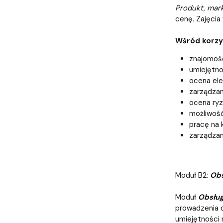
Produkt, mark
cenę. Zajęcia
Wśród korzyś
znajomość
umiejętno
ocena el
zarządzan
ocena ryz
możliwość
pracę na 
zarządzan
Moduł B2:
Obs
Moduł
Obsług
prowadzenia d
umiejętności 