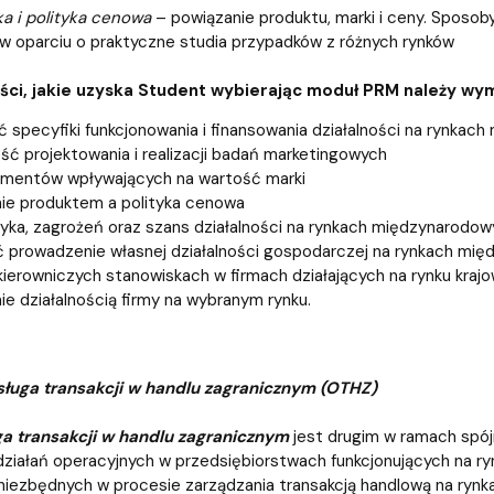
a i polityka cenowa
– powiązanie produktu, marki i ceny. Sposob
 w oparciu o praktyczne studia przypadków z różnych rynków
ci, jakie uzyska Student wybierając moduł PRM należy wym
 specyfiki funkcjonowania i finansowania działalności na rynkac
ść projektowania i realizacji badań marketingowych
ementów wpływających na wartość marki
ie produktem a polityka cenowa
yka, zagrożeń oraz szans działalności na rynkach międzynarodow
 prowadzenie własnej działalności gospodarczej na rynkach mi
kierowniczych stanowiskach w firmach działających na rynku kraj
ie działalnością firmy na wybranym rynku.
ługa transakcji w handlu zagranicznym (OTHZ)
a transakcji w handlu zagranicznym
jest drugim w ramach spój
ziałań operacyjnych w przedsiębiorstwach funkcjonujących na r
niezbędnych w procesie zarządzania transakcją handlową na rynkach