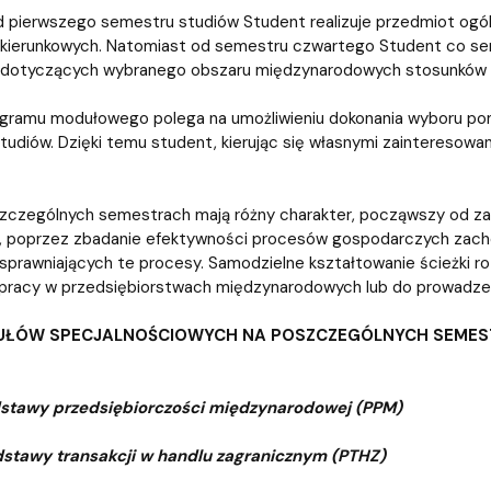
iz i Ekspertyz
Materiały promocyjne i sz
Oprogramowanie dla stud
 pierwszego semestru studiów Student realizuje przedmiot ogó
ierunkowych. Natomiast od semestru czwartego Student co semes
dotyczących wybranego obszaru międzynarodowych stosunków 
ogramu modułowego polega na umożliwieniu dokonania wyboru po
udiów. Dzięki temu student, kierując się własnymi zainteresowan
czególnych semestrach mają różny charakter, począwszy od zag
, poprzez zbadanie efektywności procesów gospodarczych zacho
sprawniających te procesy. Samodzielne kształtowanie ścieżki r
pracy w przedsiębiorstwach międzynarodowych lub do prowadzeni
UŁÓW SPECJALNOŚCIOWYCH NA POSZCZEGÓLNYCH SEMES
stawy przedsiębiorczości międzynarodowej (PPM)
stawy transakcji w handlu zagranicznym (PTHZ)