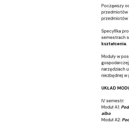
Uchwały i zarządzenia
Kursy i szkolenia
Wsparcie badań naukowych
Zasady dyplomowania na WE UG
Sea EU
Absolwenci
Centrum Anal
Począwszy od
przedmiotów k
przedmiotów 
Specyfika pr
semestrach st
kształcenia
.
Moduły w posz
gospodarczej
narzędziach u
niezbędnej w 
UKŁAD MOD
IV semestr:
Moduł A1:
Pod
albo
Moduł A2:
Pod