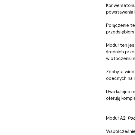
Konwersator
powstawania i
Połączenie te
przedsiębior
Moduł ten jes
średnich prze
w otoczeniu 
Zdobyta wiedz
obecnych na 
Dwa kolejne m
oferują kompl
Moduł A2:
Pod
Współcześnie 