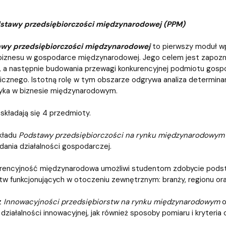
stawy przedsiębiorczości międzynarodowej (PPM)
wy przedsiębiorczości międzynarodowej
to pierwszy moduł w
biznesu w gospodarce międzynarodowej. Jego celem jest zapozna
, a następnie budowania przewagi konkurencyjnej podmiotu gosp
znego. Istotną rolę w tym obszarze odgrywa analiza determinant
yka w biznesie międzynarodowym.
składają się 4 przedmioty.
kładu
Podstawy przedsiębiorczości na rynku międzynarodowym
dania działalności gospodarczej.
rencyjność międzynarodowa umożliwi studentom zdobycie podst
tw funkcjonujących w otoczeniu zewnętrznym: branży, regionu or
z
Innowacyjności przedsiębiorstw na rynku międzynarodowym
o
działalności innowacyjnej, jak również sposoby pomiaru i kryteria