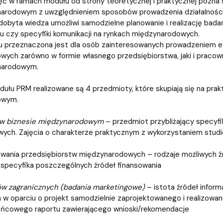
ęć w ramach modułu od strony teoretycznej i praktycznej pozna
arodowym z uwzględnieniem sposobów prowadzenia działalności, 
Zdobyta wiedza umożliwi samodzielne planowanie i realizację bada
u czy specyfiki komunikacji na rynkach międzynarodowych.
 przeznaczona jest dla osób zainteresowanych prowadzeniem efek
ych zarówno w formie własnego przedsiębiorstwa, jaki i pracown
narodowym.
łu PRM realizowane są 4 przedmioty, które skupiają się na prak
owym.
w biznesie międzynarodowym
– przedmiot przybliżający specyf
owych. Zajęcia o charakterze praktycznym z wykorzystaniem stu
owania przedsiębiorstw międzynarodowych – rodzaje możliwych źr
 specyfika poszczególnych źródeł finansowania
ów zagranicznych (badania marketingowe)
– istota źródeł inform
 w oparciu o projekt samodzielnie zaprojektowanego i realizo
końcowego raportu zawierającego wnioski/rekomendacje