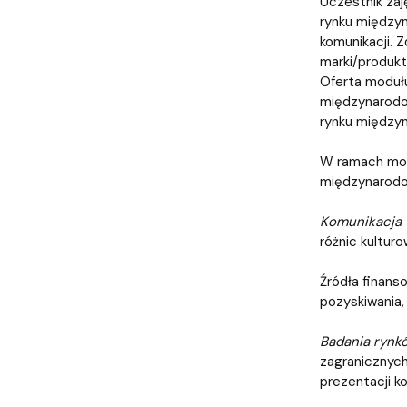
Uczestnik zaj
rynku międzyn
komunikacji. 
marki/produkt
Oferta modułu
międzynarodow
rynku między
W ramach modu
międzynarod
Komunikacja 
różnic kultur
Źródła finans
pozyskiwania,
Badania rynk
zagranicznych
prezentacji 