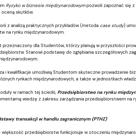
ium
Ryzyko w biznesie międzynarodowym
pozwoli zapoznać się z
 oceną skutków.
orii z analizą praktycznych przykładów (metoda
case study
) umo
stw na rynku międzynarodowym.
t przeznaczony dla Studentów, którzy planują w przyszłości prow
dsiębiorstw. Stanowi podstawę do zgłębiania szczegółowych zag
międzynarodowym.
a i kwalifikacje umożliwią Studentom skuteczne prowadzenie bi
różnych rynkach międzynarodowych, a także w jednostkach wład
oduły w ramach tej ścieżki,
Przedsiębiorstwo na rynku międz
ementarną wiedzę z zakresu zarządzania przedsiębiorstwem na r
stawy transakcji w handlu zagranicznym (PTHZ)
większość przedsiębiorstw funkcjonuje w otoczeniu międzynarod