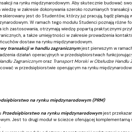
nsakcji na rynku międzynarodowym. Aby skutecznie budować swoj
 wiedzę w zakresie dokonywania szeroko rozumianych transakcji
m
skierowany jest do Studentów, którzy już pracują, bądź planują
dzynarodowym. W ramach tego modułu Studenci poznają różne fo
 ich zastosowania, otrzymają wiedzę popartą praktycznymi przyk
granicznych, a także umiejętności w zakresie prowadzenia konta
ańcuchów dostaw na rynku międzynarodowym.
wy transakcji w handlu zagranicznym
jest pierwszym w ramach
adzenia działań operacyjnych w przedsiębiorstwach funkcjonują
 Handlu Zagranicznym
oraz
Transport Morski w Obsłudze Handlu 
cować w przedsiębiorstwie operującym na rynku międzynarodow
dsiębiorstwo na rynku międzynarodowym (PRM)
u
Przedsiębiorstwo na rynku międzynarodowym
jest przekazan
wym. Jest to drugi moduł w ścieżce oferującej komplementarną 
.