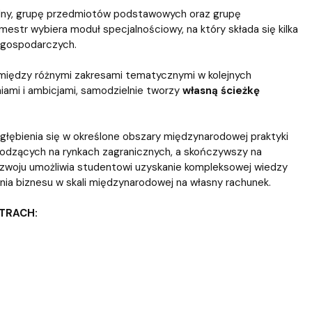
ablony
entów
Centrum Wsparcia Psychologicznego UG
lny, grupę przedmiotów podstawowych oraz grupę
tr wybiera moduł specjalnościowy, na który składa się kilka
gospodarczych.
między różnymi zakresami tematycznymi w kolejnych
iami i ambicjami, samodzielnie tworzy
własną ścieżkę
łębienia się w określone obszary międzynarodowej praktyki
dzących na rynkach zagranicznych, a skończywszy na
ozwoju umożliwia studentowi uzyskanie kompleksowej wiedzy
a biznesu w skali międzynarodowej na własny rachunek.
TRACH: