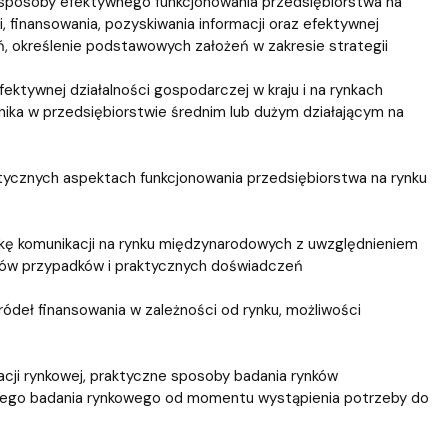
 sposoby efektywnego funkcjonowania przedsiębiorstwa na
finansowania, pozyskiwania informacji oraz efektywnej
ń, określenie podstawowych założeń w zakresie strategii
tywnej działalności gospodarczej w kraju i na rynkach
ika w przedsiębiorstwie średnim lub dużym działającym na
tycznych aspektach funkcjonowania przedsiębiorstwa na rynku
ikę komunikacji na rynku międzynarodowych z uwzględnieniem
diów przypadków i praktycznych doświadczeń
ódeł finansowania w zależności od rynku, możliwości
acji rynkowej, praktyczne sposoby badania rynków
wanego badania rynkowego od momentu wystąpienia potrzeby do