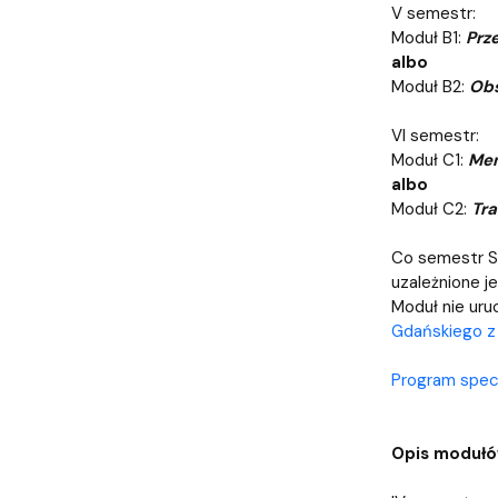
V semestr:
Moduł B1:
Prz
albo
Moduł B2:
Obs
VI semestr:
Moduł C1:
Men
albo
Moduł C2:
Tra
Co semestr S
uzależnione j
Moduł nie uru
Gdańskiego z 
Program specj
Opis modułó