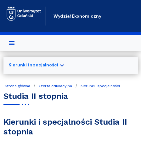
Przejdź do treści
Wydział Ekonomiczny
expand_more
Kierunki i specjalności
Strona główna
Oferta edukacyjna
Kierunki i specjalności
Studia II stopnia
Kierunki i specjalności Studia II
stopnia