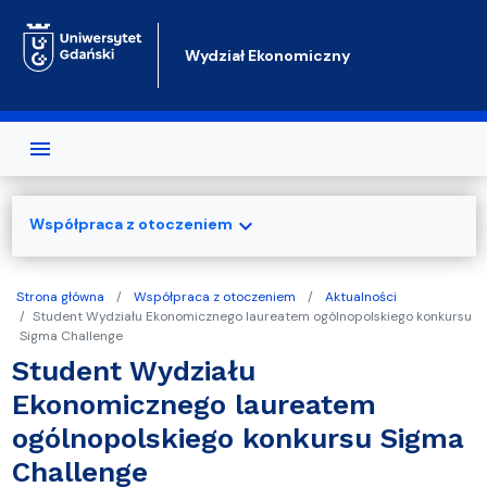
Przejdź do treści
Wydział Ekonomiczny
expand_more
Współpraca z otoczeniem
Strona główna
Współpraca z otoczeniem
Aktualności
Student Wydziału Ekonomicznego laureatem ogólnopolskiego konkursu
Sigma Challenge
Student Wydziału
Ekonomicznego laureatem
ogólnopolskiego konkursu Sigma
Challenge