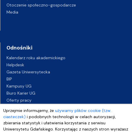
Otoczenie społeczno-gospodarcze
Media
Odnośniki
Kalendarz roku akademickiego
Helpdesk
Gazeta Uniwersytecka
BIP
Kampusy UG
Biuro Karier UG
Oferty pracy
Deklaracja dostępności
Uprzejmie informujemy, że
używamy plików cookie (tzw.
ciasteczek)
i podobnych technologii w celach autoryzacji,
zbierania statystyk i ułatwienia korzystania z serwisu
Uniwersytetu Gdańskiego. Korzystając z naszych stron wyrażasz