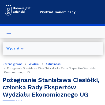
Przejdź do treści
Wydział Ekonomiczny
expand_more
Wydział
Strona główna
Wydział
Aktualności
Pożegnanie Stanisława Ciesiółki, członka Rady Ekspertów Wydziału
Ekonomicznego UG
Pożegnanie Stanisława Ciesiółki,
członka Rady Ekspertów
Wydziału Ekonomicznego UG