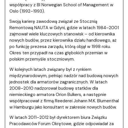
współpracy z BI Norwegian School of Management w
Oslo (1992–1993).
Swoją karierę zawodową związał ze Stocznią
Remontową NAUTA w Gdyni, gdzie w latach 1984–2001
zajmował wiele kluczowych stanowisk – od kierownika
nowych budów, przez kierownika działu handlowego, aż
po funkcję prezesa zarządu, którą objął w 1998 roku.
Okres ten przypadł na czas głębokich przemian w
polskim przemyśle stoczniowym.
W kolejnych latach związany był z rynkiem
międzynarodowym, pełniąc nadzór nad budową nowych
jednostek dla armatorów zagranicznych. W latach
2008–2010 nadzorował budowę statków dla
niemieckiego armatora Orion Bulkers, a następnie
współpracował z firmą Reederei Johann M.K. Blumenthal
w Hamburgu jako konsultant w zakresie nowych budów.
W latach 2011–2012 był dyrektorem biura Związku
Pracodawców Forum Okrętowe, gdzie odpowiadał za