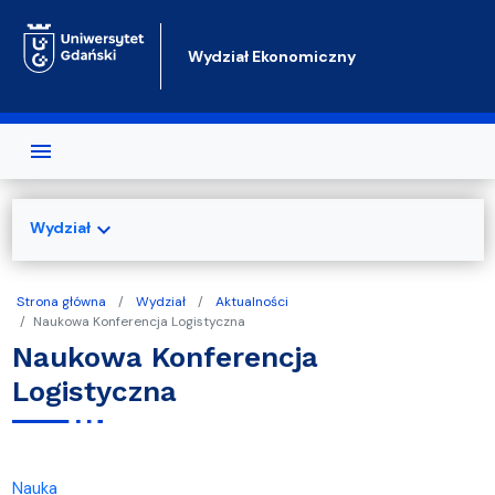
Przejdź do treści
Wydział Ekonomiczny
expand_more
Wydział
Strona główna
Wydział
Aktualności
Naukowa Konferencja Logistyczna
Naukowa Konferencja
Logistyczna
Nauka