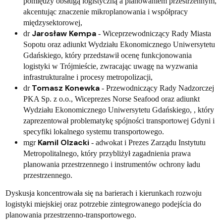
pomiędzy obsługą logistyczną a planowaniem przestrzennym,
akcentując znaczenie mikroplanowania i współpracy
międzysektorowej,
Jarosław Kempa
dr
- Wiceprzewodniczący Rady Miasta
Sopotu oraz adiunkt Wydziału Ekonomicznego Uniwersytetu
Gdańskiego, który przedstawił ocenę funkcjonowania
logistyki w Trójmieście, zwracając uwagę na wyzwania
infrastrukturalne i procesy metropolizacji,
Tomasz Konewka
dr
- Przewodniczący Rady Nadzorczej
PKA Sp. z o.o., Wiceprezes Norse Seafood oraz adiunkt
Wydziału Ekonomicznego Uniwersytetu Gdańskiego, , który
zaprezentował problematykę spójności transportowej Gdyni i
specyfiki lokalnego systemu transportowego.
Kamil Olzacki
mgr
- adwokat i Prezes Zarządu Instytutu
Metropolitalnego, który przybliżył zagadnienia prawa
planowania przestrzennego i instrumentów ochrony ładu
przestrzennego.
Dyskusja koncentrowała się na barierach i kierunkach rozwoju
logistyki miejskiej oraz potrzebie zintegrowanego podejścia do
planowania przestrzenno-transportowego.