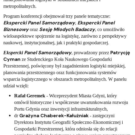
metropolitalnych.
Program konferencji obejmował trzy panele tematyczne:
Ekspercki
Panel Samorządowy
Ekspercki
Panel
,
Biznesowy
Sesję Młodych Badaczy
oraz
, co umożliwiło
wieloaspektowe spojrzenie na logistykę, zarówno z perspektywy
naukowej, instytucjonalnej, jak i praktyki gospodarczej.
Panel Samorządowy
Patrycję
Ekspercki
, prowadzony przez
Cyman
ze Studenckiego Koła Naukowego Gospodarki
Przestrzennej, poświęcony był zagadnieniom logistyki miejskiej,
planowania przestrzennego oraz funkcjonowania systemów
wsparcia logistycznego w obszarach metropolitalnych. W panelu
udział wzięli:
Rafał Geremek
- Wiceprezydent Miasta Gdyni, który
omówił historyczne i współczesne uwarunkowania rozwoju
Portu Gdynia oraz inwestycji infrastrukturalnych,
Grażyna Chaberek-Kałużniak
dr
- zastępczyni
Dyrektora Instytutu Geografii Społeczno-Ekonomicznej i
Gospodarki Przestrzennej, która odniosła się do relacji