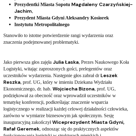
Magdaleny Czarzyńskiej-
Prezydentki Miasta Sopotu
Jachim
,
Prezydent Miasta Gdyni Aleksandry Kosiorek
Instytutu Metropolitalnego
Stanowiło to istotne potwierdzenie rangi wydarzenia oraz
znaczenia podejmowanej problematyki.
Julia Łaska
Jako pierwsza głos zajęła
, Prezes Naukowego Koła
Logistyki, witając zaproszonych gości, prelegentów oraz
Leszek
uczestników wydarzenia. Następnie głos zabrał dr
Reszka
, prof. UG, który w imieniu Dziekana Wydziału
Wojciecha Bizona
Ekonomicznego, dr. hab.
, prof. UG,
podziękował za obecność oraz wprowadził uczestników w
tematykę konferencji, podkreślając znaczenie wsparcia
logistycznego w realizacji każdej celowej działalności człowieka,
zarówno w wymiarze biznesowym jak społecznym. Sesję
Wiceprezydent Miasta Gdyni,
inauguracyjną zakończył
Rafał Geremek
, odnosząc się do praktycznych aspektów
funkcjonowania logistyki w strukturach miejskich i