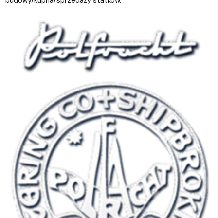
budowy/kupna/sprzedaży statków.