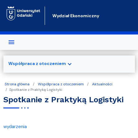
Przejdź do treści
Wydział Ekonomiczny
expand_more
Współpraca z otoczeniem
Strona główna
Współpraca z otoczeniem
Aktualności
Spotkanie z Praktyką Logistyki
Spotkanie z Praktyką Logistyki
wydarzenia