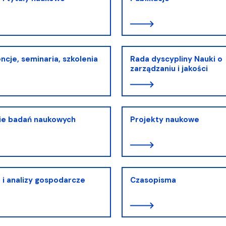
iz i Ekspertyz
Materiały promocyjne i sz
Oprogramowanie dla stud
ncje, seminaria, szkolenia
Rada dyscypliny Nauki o
zarządzaniu i jakości
ie badań naukowych
Projekty naukowe
 i analizy gospodarcze
Czasopisma