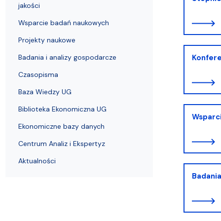
Uchwały i zarządzenia
Kursy i szkolenia
Wsparcie badań naukowych
Zasady dyplomowania na WE UG
Uczelnie partnerskie Erasmus+
Absolwenci
Centrum Anal
jakości
Wsparcie badań naukowych
Projekty naukowe
Badania i analizy gospodarcze
Konfere
Czasopisma
Baza Wiedzy UG
Biblioteka Ekonomiczna UG
Wsparc
Ekonomiczne bazy danych
Centrum Analiz i Ekspertyz
Aktualności
Badania