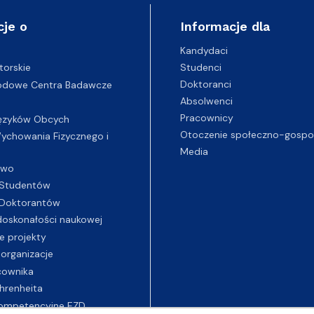
cje o
Informacje dla
Kandydaci
Studenci
torskie
Doktoranci
odowe Centra Badawcze
Absolwenci
Pracownicy
ęzyków Obcych
Otoczenie społeczno-gospo
chowania Fizycznego i
Media
two
Studentów
Doktorantów
oskonałości naukowej
e projekty
 organizacje
cownika
hrenheita
ompetencyjne EZD