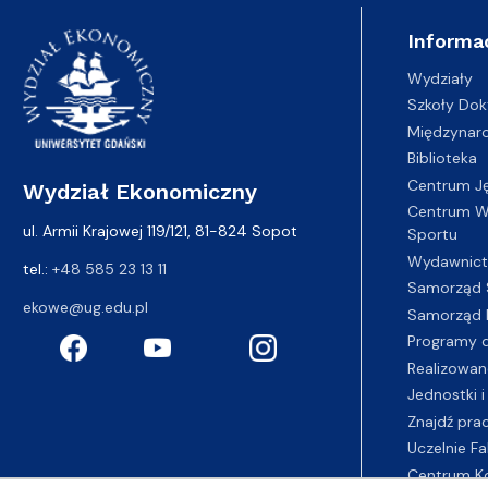
Informa
Wydziały
Szkoły Dok
Międzynar
Biblioteka
Centrum J
Wydział Ekonomiczny
Centrum Wy
ul. Armii Krajowej 119/121, 81-824 Sopot
Sportu
Wydawnic
tel.:
+48 585 23 13 11
Samorząd 
ekowe@ug.edu.pl
Samorząd 
Programy d
Realizowan
Jednostki i
Znajdź pra
Uczelnie Fa
Centrum K