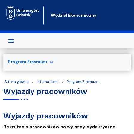
Przejdź do treści
Wydział Ekonomiczny
expand_more
Program Erasmus+
Strona główna
International
Program Erasmus+
Wyjazdy pracowników
Wyjazdy pracowników
Rekrutacja pracowników na wyjazdy dydaktyczne