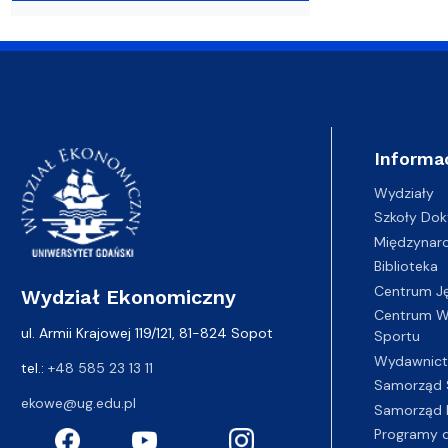
Informa
Wydziały
Szkoły Dok
Międzynar
Biblioteka
Centrum J
Wydział Ekonomiczny
Centrum Wy
ul. Armii Krajowej 119/121, 81-824 Sopot
Sportu
Wydawnic
tel.:
+48 585 23 13 11
Samorząd 
ekowe@ug.edu.pl
Samorząd 
Programy d