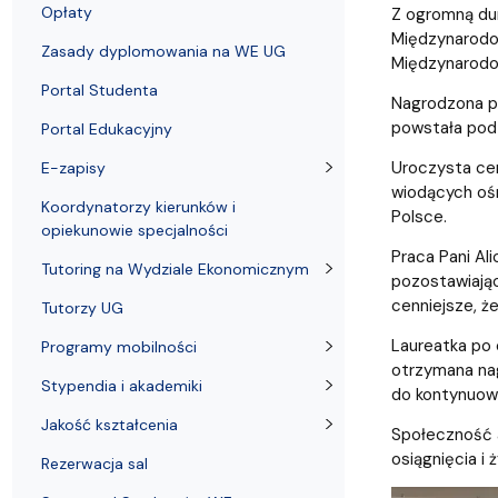
Uchwały i zarządzenia
Kursy i szkolenia
Wsparcie badań naukowych
Zasady dyplomowania na WE UG
Sea EU
Absolwenci
Centrum Anal
Opłaty
Z ogromną du
Międzynarodow
Zasady dyplomowania na WE UG
Międzynarod
Portal Studenta
Nagrodzona pr
powstała pod 
Portal Edukacyjny
Uroczysta cer
E-zapisy
wiodących ośr
Koordynatorzy kierunków i
Polsce.
opiekunowie specjalności
Praca Pani Ali
Tutoring na Wydziale Ekonomicznym
pozostawiają
cenniejsze, 
Tutorzy UG
Laureatka po 
Programy mobilności
otrzymana nag
Stypendia i akademiki
do kontynuow
Jakość kształcenia
Społeczność a
osiągnięcia i
Rezerwacja sal