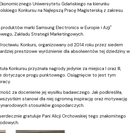
ablony
entów
Centrum Wsparcia Psychologicznego UG
 Ekonomicznego Uniwersytetu Gdańskiego na kierunku
olskiego Konkursu na Najlepszą Pracę Magisterską z zakresu
produktów marki Samsung Electronics w Europie i Azji"
wego, Zakładu Strategii Marketingowych.
rocławiu. Konkurs, organizowany od 2014 roku przez siedem
rdziej prestiżowe wyróżnienie dla absolwentów tej dziedziny w
tuła Konkursu przyznała nagrody jedynie za miejsca I oraz III,
e dotyczące progu punktowego. Osiągnięcie to jest tym
racy.
zność za docenienie jej wysiłku badawczego. Jak podkreśliła,
 wszystkim stanowi dla niej ogromną inspirację oraz motywację
ędzynarodowych stosunków gospodarczych.
decznie gratuluje Pani Alicji Orchowskiej tego znakomitego
wodowych.