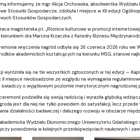
iz i Ekspertyz
Materiały promocyjne i sz
Oprogramowanie dla stud
mą informujemy, że mgr Alicja Orchowska, absolwentka Wydziału
e Stosunki Gospodarcze, zdobyła I miejsce w XII edycji Ogólnop
owych Stosunków Gospodarczych.
aca magisterska pt. „Różnice kulturowe w promocji internetowej 
kierunkiem dra Marcina Krzaczka z Katedry Biznesu Międzynarodo
emonia wręczenia nagród odbyła się 26 czerwca 2026 roku we W
odków akademickich kształcących na kierunku MSG, stanowi najba
cji wyróżniła się na tle wszystkich zgłoszonych w tej edycji — Kapi
c II miejsce nieobsadzone ze względu na wymagania regulaminow
że świadczy o wyjątkowym poziomie merytorycznym nagrodzonej p
ceremonii podzieliła się swoją radością i wyraziła głęboką wdzięc
roda jest dla niej nie tylko powodem do satysfakcji, lecz przede
ania działalności badawczej i dalszego rozwoju w obszarze mi
kademicka Wydziału Ekonomicznego Uniwersytetu Gdańskiego ser
 życzy powodzenia w kolejnych przedsięwzięciach naukowych i za