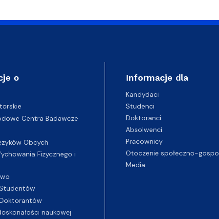
cje o
Informacje dla
Kandydaci
Studenci
torskie
Doktoranci
odowe Centra Badawcze
Absolwenci
Pracownicy
ęzyków Obcych
Otoczenie społeczno-gospo
chowania Fizycznego i
Media
two
Studentów
Doktorantów
oskonałości naukowej