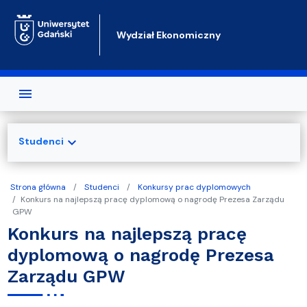
Przejdź do treści
Wydział Ekonomiczny
expand_more
Studenci
Strona główna
Studenci
Konkursy prac dyplomowych
Konkurs na najlepszą pracę dyplomową o nagrodę Prezesa Zarządu
GPW
Konkurs na najlepszą pracę
dyplomową o nagrodę Prezesa
Zarządu GPW