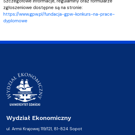
Szczegółowe informacje, regulaminy oraz formularze
zgłoszeniowe dostępne są na stronie:
https://www.gpw.pl/fundacja-gpw-konkurs-na-prace-
dyplomowe
Wydział Ekonomiczny
ul. Armii Krajowej 119/121, 81-824 Sopot