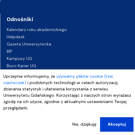
Odnośniki
Kalendarz roku akademickiego
Helpdesk
Gazeta Uniwersytecka
BIP
Kampusy UG
Biuro Karier UG
Oferty pracy
Uprzejmie informujemy, że
używamy plików cookie (tzw.
Deklaracja dostępności
ciasteczek)
i podobnych technologii w celach autoryzacji,
zbierania statystyk i ułatwienia korzystania z serwisu
Uniwersytetu Gdańskiego. Korzystając z naszych stron wyrażasz
zgodę na ich użycie, zgodnie z aktualnymi ustawieniami Twojej
przeglądarki.
Nie, dziękuję
Akceptuj