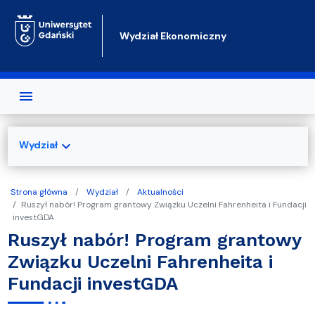
Przejdź do treści
Wydział Ekonomiczny
expand_more
Wydział
Strona główna
Wydział
Aktualności
Ruszył nabór! Program grantowy Związku Uczelni Fahrenheita i Fundacji
investGDA
Ruszył nabór! Program grantowy
Związku Uczelni Fahrenheita i
Fundacji investGDA