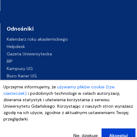
Odnośniki
Kalendarz roku akademickiego
Helpdesk
Gazeta Uniwersytecka
BIP
Kampusy UG
Biuro Karier UG
Oferty pracy
Uprzejmie informujemy, że
używamy plików cookie (tzw.
Deklaracja dostępności
ciasteczek)
i podobnych technologii w celach autoryzacji,
zbierania statystyk i ułatwienia korzystania z serwisu
Uniwersytetu Gdańskiego. Korzystając z naszych stron wyrażasz
zgodę na ich użycie, zgodnie z aktualnymi ustawieniami Twojej
przeglądarki.
Nie, dziękuję
Akceptuj