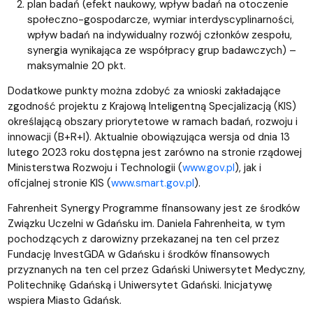
plan badań (efekt naukowy, wpływ badań na otoczenie
społeczno-gospodarcze, wymiar interdyscyplinarności,
wpływ badań na indywidualny rozwój członków zespołu,
synergia wynikająca ze współpracy grup badawczych) –
maksymalnie 20 pkt.
Dodatkowe punkty można zdobyć za wnioski zakładające
zgodność projektu z Krajową Inteligentną Specjalizacją (KIS)
określającą obszary priorytetowe w ramach badań, rozwoju i
innowacji (B+R+I). Aktualnie obowiązująca wersja od dnia 13
lutego 2023 roku dostępna jest zarówno na stronie rządowej
Ministerstwa Rozwoju i Technologii (
www.gov.pl
), jak i
oficjalnej stronie KIS (
www.smart.gov.pl
).
Fahrenheit Synergy Programme finansowany jest ze środków
Związku Uczelni w Gdańsku im. Daniela Fahrenheita, w tym
pochodzących z darowizny przekazanej na ten cel przez
Fundację InvestGDA w Gdańsku i środków finansowych
przyznanych na ten cel przez Gdański Uniwersytet Medyczny,
Politechnikę Gdańską i Uniwersytet Gdański. Inicjatywę
wspiera Miasto Gdańsk.