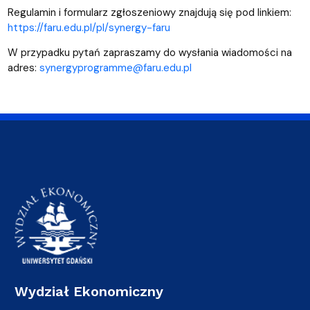
Regulamin i formularz zgłoszeniowy znajdują się pod linkiem:
https://faru.edu.pl/pl/synergy-faru
W przypadku pytań zapraszamy do wysłania wiadomości na
adres:
synergyprogramme@faru.edu.pl
Wydział Ekonomiczny