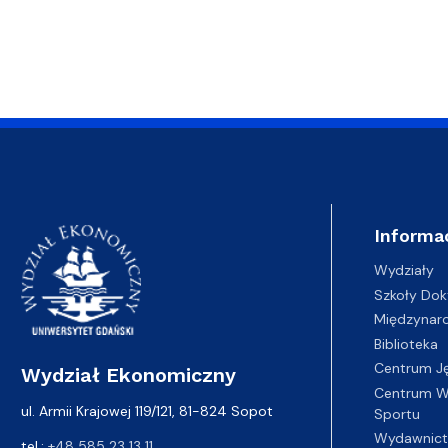
Informa
Wydziały
Szkoły Dok
Międzynar
Biblioteka
Centrum J
Wydział Ekonomiczny
Centrum Wy
ul. Armii Krajowej 119/121, 81-824 Sopot
Sportu
Wydawnic
tel.:
+48 585 23 13 11