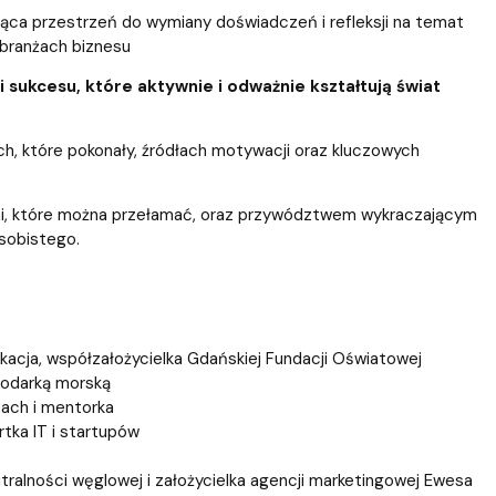
ablony
entów
Centrum Wsparcia Psychologicznego UG
jąca przestrzeń do wymiany doświadczeń i refleksji na temat
 branżach biznesu
ukcesu, które aktywnie i odważnie kształtują świat
ch, które pokonały, źródłach motywacji oraz kluczowych
erami, które można przełamać, oraz przywództwem wykraczającym
sobistego.
kacja, współzałożycielka Gdańskiej Fundacji Oświatowej
podarką morską
oach i mentorka
rtka IT i startupów
ralności węglowej i założycielka agencji marketingowej Ewesa