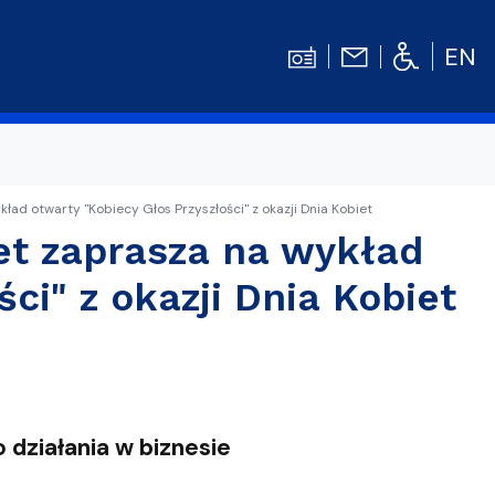
EN
ad otwarty "Kobiecy Głos Przyszłości" z okazji Dnia Kobiet
Kontakt
Niezbędnik Studenta
t zaprasza na wykład
Aktualności
Gala Absolwentów
ci" z okazji Dnia Kobiet
Konkursy prac dyplomowych
nosprawnościami
Biblioteka UG
WE
Centrum Języków Obcych UG
 działania w biznesie
lski
 studenckie
Centrum Wychowania Fizycznego i Sport