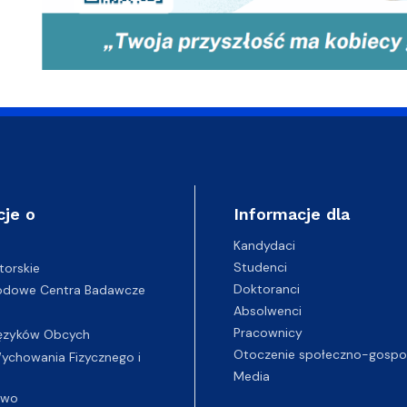
cje o
Informacje dla
Kandydaci
Studenci
torskie
Doktoranci
odowe Centra Badawcze
Absolwenci
Pracownicy
ęzyków Obcych
Otoczenie społeczno-gospo
chowania Fizycznego i
Media
two