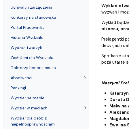
Uchwały i zarządzenia
Kursy i szkolenia
Wsparcie badań naukowych
Zasady dyplomowania na WE UG
Sea EU
Absolwenci
Centrum Anal
Wykład otwar
Uchwały i zarządzenia
wyzwań i możl
Konkursy na stanowiska
Wykład będzie
Portal Pracownika
biznesu, pra
Historia Wydziału
Prelegentki p
decyzjach defi
Wydział tworzyli
Spotkanie sta
Zasłużeni dla Wydziału
poza utarte s
Doktorzy honoris causa
Absolwenci
Naszymi Pre
Rankingi
Katarzyn
Wydział na mapie
Dorota D
Malwina 
Wydział w mediach
Aleksand
Wydział dla osób z
Magdalen
niepełnosprawnościami
Ewelina 