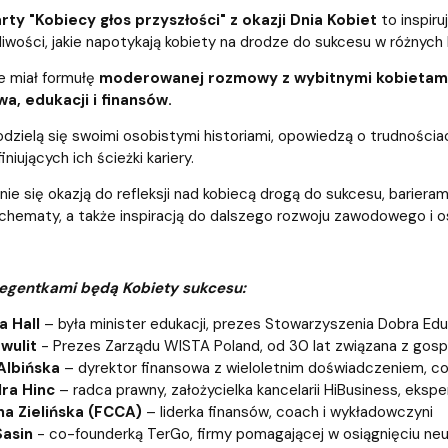
iz i Ekspertyz
Materiały promocyjne i sz
Oprogramowanie dla stud
ty "Kobiecy głos przyszłości" z okazji Dnia Kobiet
to inspiru
iwości, jakie napotykają kobiety na drodze do sukcesu w różnych
 miał formułę
moderowanej rozmowy z wybitnymi kobietami s
wa, edukacji i finansów.
odzielą się swoimi osobistymi historiami, opowiedzą o trudnościa
niujących ich ścieżki kariery.
nie się okazją do refleksji nad kobiecą drogą do sukcesu, bari
chematy, a także inspiracją do dalszego rozwoju zawodowego i o
legentkami będą Kobiety sukcesu:
a Hall
– była minister edukacji, prezes Stowarzyszenia Dobra Edu
wulit
- Prezes Zarządu WISTA Poland, od 30 lat związana z gos
Albińska
– dyrektor finansowa z wieloletnim doświadczeniem, c
ra Hinc
– radca prawny, założycielka kancelarii HiBusiness, ekspe
a Zielińska (FCCA)
– liderka finansów, coach i wykładowczyni
Sasin
- co-founderką TerGo, firmy pomagającej w osiągnięciu neut