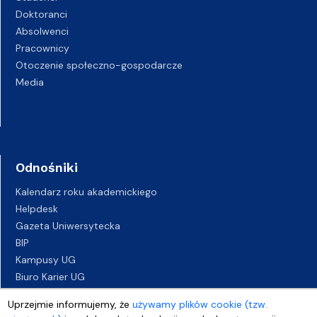
Doktoranci
Absolwenci
Pracownicy
Otoczenie społeczno-gospodarcze
Media
Odnośniki
Kalendarz roku akademickiego
Helpdesk
Gazeta Uniwersytecka
BIP
Kampusy UG
Biuro Karier UG
Oferty pracy
Uprzejmie informujemy, że
używamy plików cookie (tzw.
Deklaracja dostępności