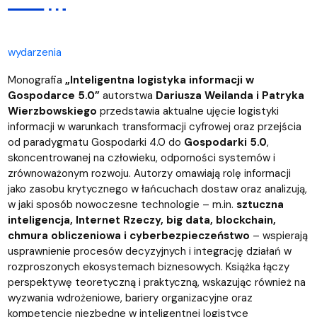
wydarzenia
Monografia
„Inteligentna logistyka informacji w
Gospodarce 5.0”
autorstwa
Dariusza Weilanda i Patryka
Wierzbowskiego
przedstawia aktualne ujęcie logistyki
informacji w warunkach transformacji cyfrowej oraz przejścia
od paradygmatu Gospodarki 4.0 do
Gospodarki 5.0
,
skoncentrowanej na człowieku, odporności systemów i
zrównoważonym rozwoju. Autorzy omawiają rolę informacji
jako zasobu krytycznego w łańcuchach dostaw oraz analizują,
w jaki sposób nowoczesne technologie – m.in.
sztuczna
inteligencja, Internet Rzeczy, big data, blockchain,
chmura obliczeniowa i cyberbezpieczeństwo
– wspierają
usprawnienie procesów decyzyjnych i integrację działań w
rozproszonych ekosystemach biznesowych. Książka łączy
perspektywę teoretyczną i praktyczną, wskazując również na
wyzwania wdrożeniowe, bariery organizacyjne oraz
kompetencje niezbędne w inteligentnej logistyce