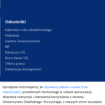
Odnośniki
Kalendarz roku akademickiego
Helpdesk
Gazeta Uniwersytecka
BIP
Kampusy UG
Biuro Karier UG
Oferty pracy
Deklaracja dostępności
Uprzejmie informujemy, że
używamy plików cookie (tzw.
ciasteczek)
i podobnych technologii w celach autoryzacji,
zbierania statystyk i ułatwienia korzystania z serwisu
Uniwersytetu Gdańskiego. Korzystając z naszych stron wyrażasz