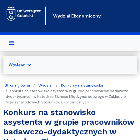
Przejdź do treści
Wydział Ekonomiczny
expand_more
Wydział
Strona główna
Wydział
Konkursy na stanowiska
Konkurs na stanowisko asystenta w grupie pracowników badawczo-
dydaktycznych w Katedrze Biznesu Międzynarodowego w Zakładzie
Międzynarodowych Stosunków Ekonomicznych
Konkurs na stanowisko
asystenta w grupie pracowników
badawczo-dydaktycznych w