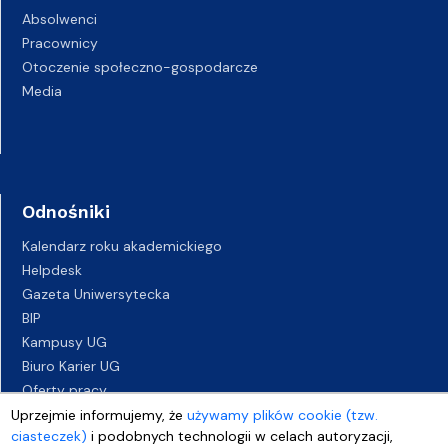
Absolwenci
Pracownicy
Otoczenie społeczno-gospodarcze
Media
Odnośniki
Kalendarz roku akademickiego
Helpdesk
Gazeta Uniwersytecka
BIP
Kampusy UG
Biuro Karier UG
Oferty pracy
Deklaracja dostępności
Uprzejmie informujemy, że
używamy plików cookie (tzw.
ciasteczek)
i podobnych technologii w celach autoryzacji,