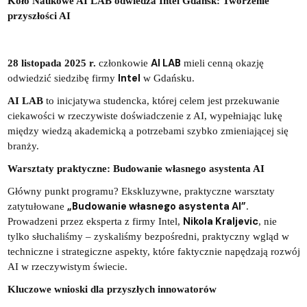
Ko
ło Nau
kowe AI LAB odwiedza
Intel Gdańsk: Tworzenie
przyszłości AI
AI LAB
28 listopada 2025 r.
członkowie
mieli cenną okazję
Intel
odwiedzić siedzibę firmy
w Gdańsku.
AI LAB
to inicjatywa studencka, której celem jest przekuwanie
ciekawości w rzeczywiste doświadczenie z AI, wypełniając lukę
między wiedzą akademicką a potrzebami szybko zmieniającej się
branży.
Warsztaty praktyczne: Budowanie własnego asystenta AI
Główny punkt programu? Ekskluzywne, praktyczne warsztaty
„Budowanie własnego asystenta AI”
zatytułowane
.
Nikola Kraljevic
Prowadzeni przez eksperta z firmy Intel,
, nie
tylko słuchaliśmy – zyskaliśmy bezpośredni, praktyczny wgląd w
techniczne i strategiczne aspekty, które faktycznie napędzają rozwój
AI w rzeczywistym świecie.
Kluczowe wnioski dla przyszłych innowatorów