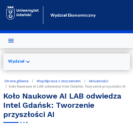
Przejdź do treści
Wydział Ekonomiczny
expand_more
Wydział
Strona główna
Współpraca z otoczeniem
Aktualności
Koło Naukowe AI LAB odwiedza Intel Gdańsk: Tworzenie przyszłości AI
Koło Naukowe AI LAB odwiedza
Intel Gdańsk: Tworzenie
przyszłości AI