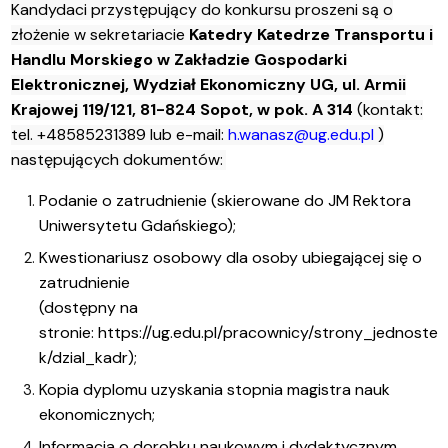
Kandydaci przystępujący do konkursu proszeni są o
złożenie w sekretariacie
Katedry Katedrze Transportu i
Handlu Morskiego w Zakładzie Gospodarki
Elektronicznej, Wydział Ekonomiczny UG, ul. Armii
Krajowej 119/121, 81-824 Sopot, w pok. A 314
(kontakt:
tel. +48585231389 lub e-mail:
h.wanasz@ug.edu.pl
)
następujących dokumentów:
Podanie o zatrudnienie (skierowane do JM Rektora
Uniwersytetu Gdańskiego);
Kwestionariusz osobowy dla osoby ubiegającej się o
zatrudnienie
(dostępny na
stronie:
https://ug.edu.pl/pracownicy/strony_jednoste
k/dzial_kadr
);
Kopia dyplomu uzyskania stopnia magistra nauk
ekonomicznych;
Informacja o dorobku naukowym i dydaktycznym.