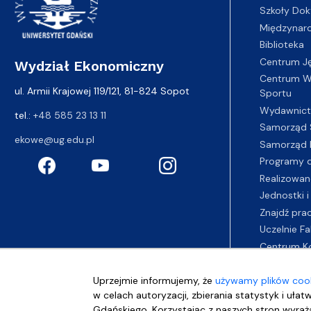
Szkoły Dok
Międzynar
Biblioteka
Centrum J
Wydział Ekonomiczny
Centrum Wy
ul. Armii Krajowej 119/121, 81-824 Sopot
Sportu
Wydawnic
tel.:
+48 585 23 13 11
Samorząd 
ekowe@ug.edu.pl
Samorząd 
Programy d
Realizowan
Jednostki i
Znajdź pra
Uczelnie Fa
Centrum K
Uprzejmie informujemy, że
używamy plików cook
w celach autoryzacji, zbierania statystyk i ułat
Gdańskiego. Korzystając z naszych stron wyraża