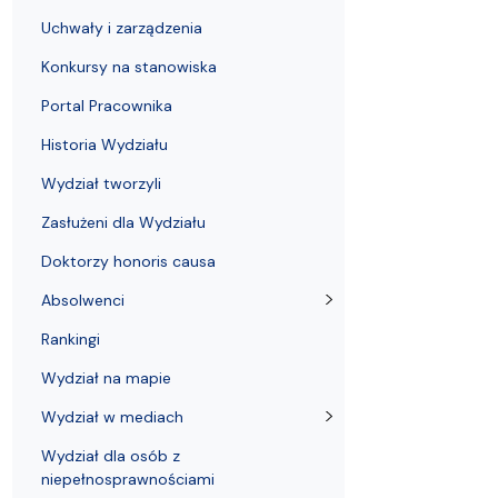
Uchwały i zarządzenia
Kursy i szkolenia
Wsparcie badań naukowych
Zasady dyplomowania na WE UG
Sea EU
Absolwenci
Centrum Anal
Uchwały i zarządzenia
Konkursy na stanowiska
Portal Pracownika
Historia Wydziału
Wydział tworzyli
Zasłużeni dla Wydziału
Doktorzy honoris causa
Absolwenci
Rankingi
Wydział na mapie
Wydział w mediach
Wydział dla osób z
niepełnosprawnościami