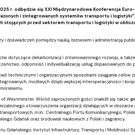
025 r. odbędzie się XXI Międzynarodowa Konferencja Euro-
ażonych i zintegrowanych systemów transportu i logistyki”
 stojących przed sektorem transportu i logistyki w oblicz
y i doświadczeń pomiędzy nauką, biznesem i administracją publi
stie dotyczące dekarbonizacji i zrównoważonego rozwoju, a takż
eczeństwo, odporność i indywidualizację usług dopasowanych do
y nad technicznymi i organizacyjnymi sposobami osiągania celó
ntegrowanych, możliwych dzięki większej interoperacyjności i koo
 morskiemu.
 of Westminster. Wśród zaproszonych gości znaleźli się także:
pr
ezależnego stowarzyszenia organizacji działających w obszarze na
ansportowych, m.in.: Centralnego Portu Komunikacyjnego, Polskiej
skiego Gdańsk oraz środowisk naukowych z Polski i zagranicy.
 Gdańskiego, Instytut Infrastruktury, Transportu i Mobilności S