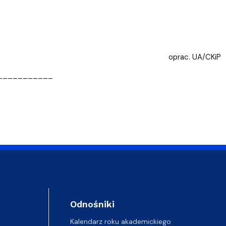
oprac. UA/CKiP
___________
Odnośniki
Kalendarz roku akademickiego