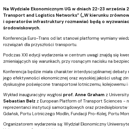
Na Wydziale Ekonomicznym UG w dniach 22-23 września 2
Transport and Logistics Networks” („W kierunku zrównow
i operatorów infrastruktury rozmawiać będą o wyzwaniach
środowiskowych.
Konferencja Euro-Trans od lat stanowi platformę wymiany wiedz
rozwiązań dla przyszłości transportu.
Podczas XXI edycji wydarzenia w centrum uwagi znajdą się kwe
zmieniających się warunkach, przy rosnącym nacisku na bezpi
Konferencja będzie miała charakter interdyscyplinarnej debat
jego efektywności ekonomicznej oraz wysokiej jakości usług zi
dyskusyjne poświęcone transportowi lotniczemu, kolejowemu i
Wykład inauguracyjny wygłosi
prof. Anne Graham
z University
Sebastian Belz
z European Platform of Transport Sciences - ni
reprezentanci instytucji samorządowych oraz przedsiębiorstw tr
Gdańsk, Portu Lotniczego Modlin, Fundacji Pro-Kolej, Portu Mor
Organizatorem wydarzenia są: Wydział Ekonomiczny Uniwersytetu