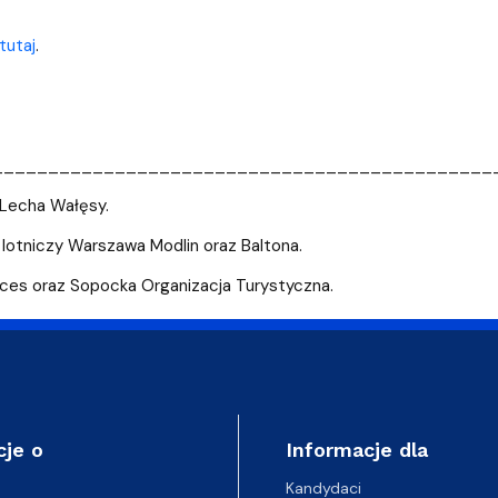
tutaj
.
_____________________________________________
 Lecha Wałęsy.
 lotniczy Warszawa Modlin oraz Baltona.
nces oraz Sopocka Organizacja Turystyczna.
cje o
Informacje dla
Kandydaci