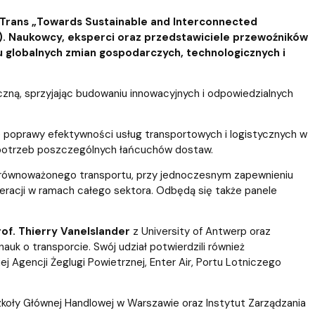
Trans „Towards Sustainable and Interconnected
). Naukowcy, eksperci oraz przedstawiciele przewoźników
u globalnych zmian gospodarczych, technologicznych i
czną, sprzyjając budowaniu innowacyjnych i odpowiedzialnych
e poprawy efektywności usług transportowych i logistycznych w
 potrzeb poszczególnych łańcuchów dostaw.
w zrównoważonego transportu, przy jednoczesnym zapewnieniu
peracji w ramach całego sektora. Odbędą się także panele
of. Thierry Vanelslander
z University of Antwerp oraz
uk o transporcie. Swój udział potwierdzili również
 Agencji Żeglugi Powietrznej, Enter Air, Portu Lotniczego
zkoły Głównej Handlowej w Warszawie oraz Instytut Zarządzania