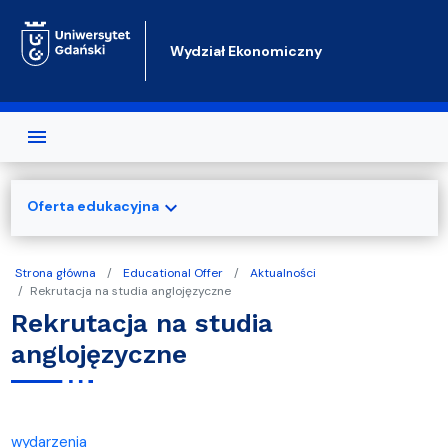
Przejdź do treści
Wydział Ekonomiczny
expand_more
Oferta edukacyjna
Strona główna
Educational Offer
Aktualności
Rekrutacja na studia anglojęzyczne
Rekrutacja na studia
anglojęzyczne
wydarzenia