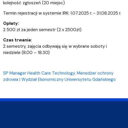
kolejność zgłoszeń (20 miejsc)
Termin rejestracji w systemie IRK: 1.07.2025 r. - 31.08.2025 r.
Opłaty:
2 500 zł za jeden semestr (2 x 2500zł)
Czas trwania:
2 semestry, zajęcia odbywają się w wybrane soboty i
niedziele (8.00 – 18.30)
SP Manager Health Care Technology. Menedżer ochrony
zdrowia | Wydział Ekonomiczny Uniwersytetu Gdańskiego