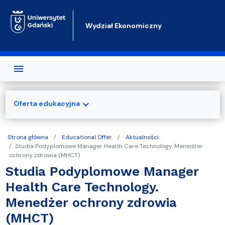
Przejdź do treści
Wydział Ekonomiczny
expand_more
Oferta edukacyjna
Strona główna
Educational Offer
Aktualności
Studia Podyplomowe Manager Health Care Technology. Menedżer
ochrony zdrowia (MHCT)
Studia Podyplomowe Manager
Health Care Technology.
Menedżer ochrony zdrowia
(MHCT)