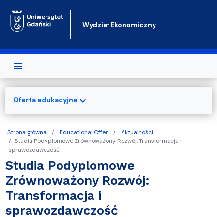
Przejdź do treści
Wydział Ekonomiczny
expand_more
Oferta edukacyjna
Strona główna
Educational Offer
Aktualności
Studia Podyplomowe Zrównoważony Rozwój: Transformacja i
sprawozdawczość
Studia Podyplomowe
Zrównoważony Rozwój:
Transformacja i
sprawozdawczość