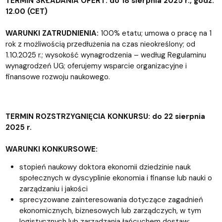
TERMIN SKŁADANIA OFERT: do 18 sierpnia 2025 r., godz.
12.00 (CET)
WARUNKI ZATRUDNIENIA:
100% etatu; umowa o pracę na 1
rok z możliwością przedłużenia na czas nieokreślony; od
1.10.2025 r.; wysokość wynagrodzenia – według Regulaminu
wynagrodzeń UG; oferujemy wsparcie organizacyjne i
finansowe rozwoju naukowego.
TERMIN ROZSTRZYGNIĘCIA KONKURSU: do 22 sierpnia
2025 r.
WARUNKI KONKURSOWE:
stopień naukowy doktora ekonomii dziedzinie nauk
społecznych w dyscyplinie ekonomia i finanse lub nauki o
zarządzaniu i jakości
sprecyzowane zainteresowania dotyczące zagadnień
ekonomicznych, biznesowych lub zarządczych, w tym
logistycznych lub zarządzania łańcuchem dostaw;