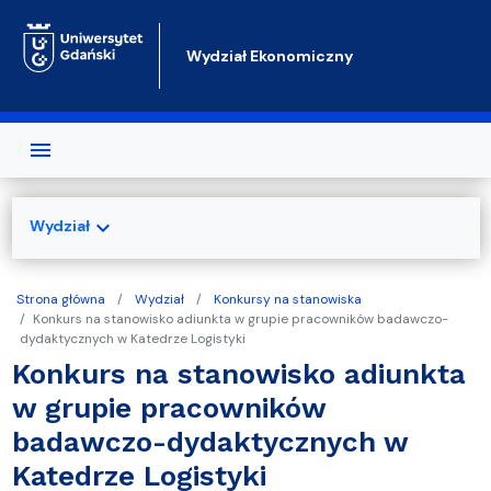
Przejdź do treści
Wydział Ekonomiczny
expand_more
Wydział
Strona główna
Wydział
Konkursy na stanowiska
Konkurs na stanowisko adiunkta w grupie pracowników badawczo-
dydaktycznych w Katedrze Logistyki
Konkurs na stanowisko adiunkta
w grupie pracowników
badawczo-dydaktycznych w
Katedrze Logistyki