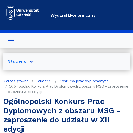
Przejdź do treści
Wydział Ekonomiczny
expand_more
Studenci
Strona główna
Studenci
Konkursy prac dyplomowych
Ogólnopolski Konkurs Prac Dyplomowych z obszaru MSG - zaproszenie
do udziału w XII edycji
Ogólnopolski Konkurs Prac
Dyplomowych z obszaru MSG -
zaproszenie do udziału w XII
edycji