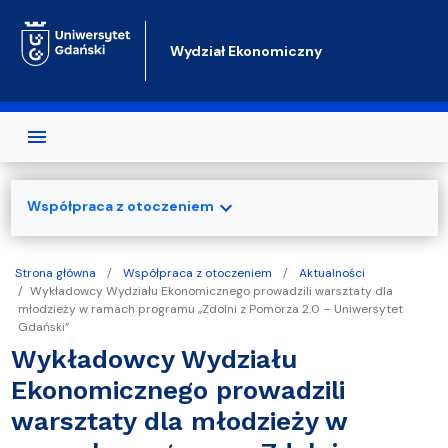
Przejdź do treści
Wydział Ekonomiczny
expand_more
Współpraca z otoczeniem
Strona główna
Współpraca z otoczeniem
Aktualności
Wykładowcy Wydziału Ekonomicznego prowadzili warsztaty dla
młodzieży w ramach programu „Zdolni z Pomorza 2.0 – Uniwersytet
Gdański”
Wykładowcy Wydziału
Ekonomicznego prowadzili
warsztaty dla młodzieży w