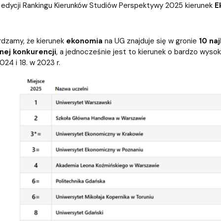
iz i Ekspertyz
Materiały promocyjne i sz
Oprogramowanie dla stud
edycji Rankingu Kierunków Studiów Perspektywy 2025 kierunek
E
rdzamy, że kierunek
ekonomia
na UG znajduje się w gronie
10 na
lnej konkurencji
, a jednocześnie jest to kierunek o bardzo wyso
2024 i 18. w 2023 r.