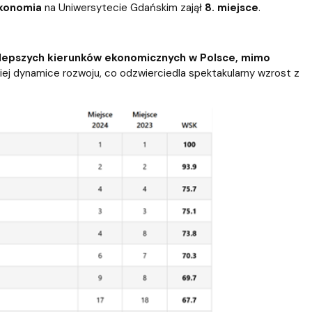
ablony
entów
Centrum Wsparcia Psychologicznego UG
konomia
na Uniwersytecie Gdańskim zajął
8. miejsce
.
jlepszych kierunków ekonomicznych w Polsce, mimo
kiej dynamice rozwoju, co odzwierciedla spektakularny wzrost z