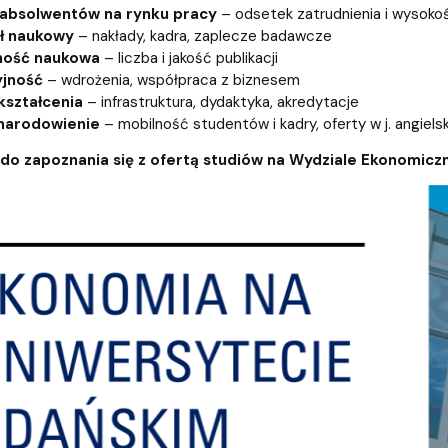
absolwentów na rynku pracy
– odsetek zatrudnienia i wysok
ał naukowy
– nakłady, kadra, zaplecze badawcze
ność naukowa
– liczba i jakość publikacji
yjność
– wdrożenia, współpraca z biznesem
kształcenia
– infrastruktura, dydaktyka, akredytacje
narodowienie
– mobilność studentów i kadry, oferty w j. angiel
o zapoznania się z ofertą studiów na Wydziale Ekonomiczn