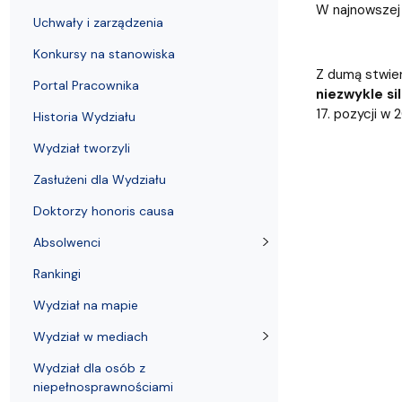
Uchwały i zarządzenia
Kursy i szkolenia
Wsparcie badań naukowych
Zasady dyplomowania na WE UG
Sea EU
Absolwenci
Centrum Anal
W najnowszej 
Uchwały i zarządzenia
Konkursy na stanowiska
Z dumą stwie
Portal Pracownika
niezwykle si
17. pozycji w 
Historia Wydziału
Wydział tworzyli
Zasłużeni dla Wydziału
Doktorzy honoris causa
Absolwenci
Rankingi
Wydział na mapie
Wydział w mediach
Wydział dla osób z
niepełnosprawnościami