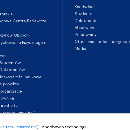
Kandydaci
Studenci
torskie
Doktoranci
odowe Centra Badawcze
Absolwenci
Pracownicy
ęzyków Obcych
Otoczenie społeczno-gospo
chowania Fizycznego i
Media
two
Studentów
Doktorantów
oskonałości naukowej
e projekty
 organizacje
cownika
hrenheita
ompetencyjne EZD
ie (tzw. ciasteczek)
i podobnych technologii