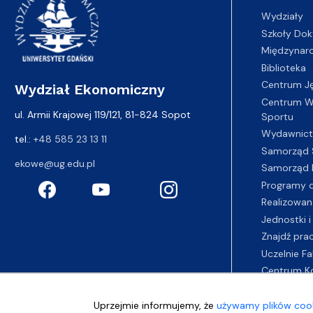
Wydziały
Szkoły Dok
Międzynar
Biblioteka
Centrum J
Wydział Ekonomiczny
Centrum Wy
ul. Armii Krajowej 119/121, 81-824 Sopot
Sportu
Wydawnic
tel.:
+48 585 23 13 11
Samorząd 
ekowe@ug.edu.pl
Samorząd 
Programy d
Realizowan
Jednostki i
Znajdź pra
Uczelnie Fa
Centrum K
Uprzejmie informujemy, że
używamy plików cook