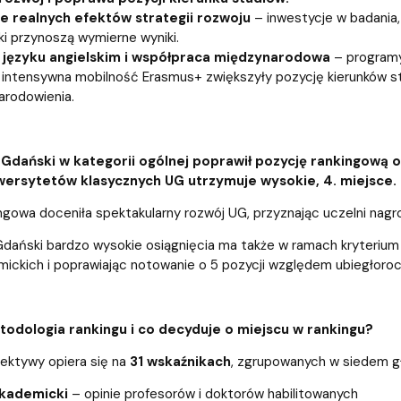
e realnych efektów strategii rozwoju
– inwestycje w badania,
i przynoszą wymierne wyniki.
 języku angielskim i współpraca międzynarodowa
– programy 
 intensywna mobilność Erasmus+ zwiększyły pozycję kierunków 
rodowienia.
Gdański w kategorii ogólnej poprawił pozycję rankingową o a
wersytetów klasycznych UG utrzymuje wysokie, 4. miejsce.
ngowa doceniła spektakularny rozwój UG, przyznając uczelni nag
dański bardzo wysokie osiągnięcia ma także w ramach kryteriu
mickich i poprawiając notowanie o 5 pozycji względem ubiegłorocz
todologia rankingu i co decyduje o miejscu w rankingu?
ektywy opiera się na
31 wskaźnikach
, zgrupowanych w siedem gł
akademicki
– opinie profesorów i doktorów habilitowanych