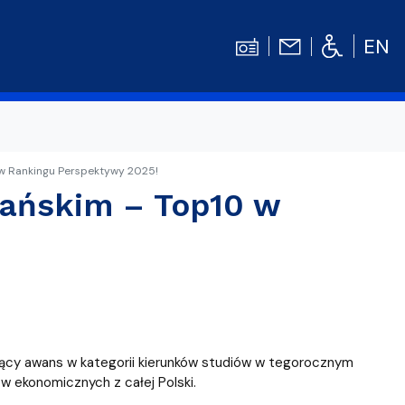
EN
w Rankingu Perspektywy 2025!
Kontakt
Niezbędnik Studenta
ańskim – Top10 w
Aktualności
Gala Absolwentów
Konkursy prac dyplomowych
nosprawnościami
Biblioteka UG
WE
Centrum Języków Obcych UG
zący awans w kategorii kierunków studiów w tegorocznym
lski
 studenckie
Centrum Wychowania Fizycznego i Sport
w ekonomicznych z całej Polski.