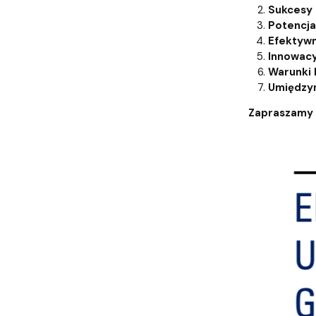
Sukcesy 
Potencj
Efektyw
Innowac
Warunki 
Umiędzy
Zapraszamy d