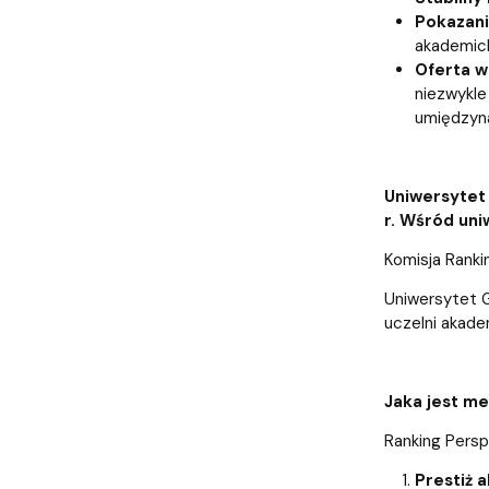
Pokazani
akademick
Oferta w
niezwykle
umiędzyna
Uniwersytet 
r. Wśród uni
Komisja Ranki
Uniwersytet G
uczelni akade
Jaka jest me
Ranking Persp
Prestiż 