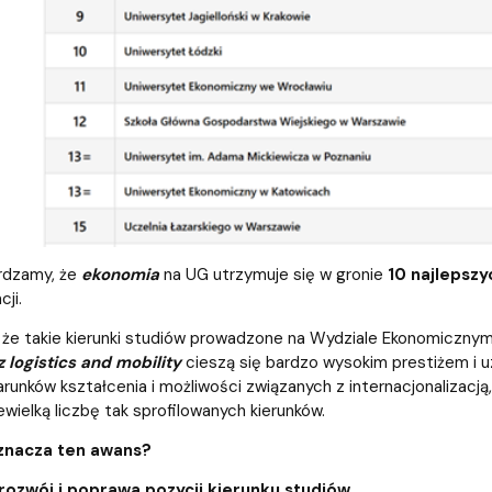
rdzamy, że
ekonomia
na UG utrzymuje się w gronie
10 najlepsz
cji.
że takie kierunki studiów prowadzone na Wydziale Ekonomicznym,
 logistics and mobility
cieszą się bardzo wysokim prestiżem i 
unków kształcenia i możliwości związanych z internacjonalizacj
ewielką liczbę tak sprofilowanych kierunków.
oznacza ten awans?
 rozwój i poprawa pozycji kierunku studiów.