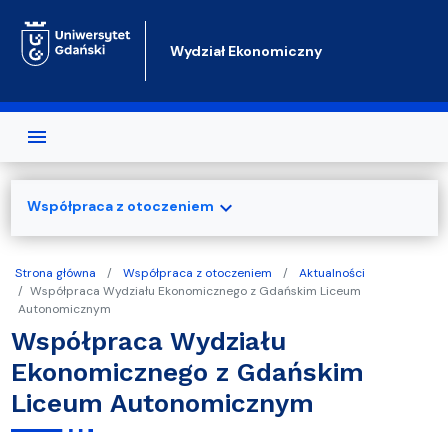
Przejdź do treści
Wydział Ekonomiczny
expand_more
Współpraca z otoczeniem
Strona główna
Współpraca z otoczeniem
Aktualności
Współpraca Wydziału Ekonomicznego z Gdańskim Liceum
Autonomicznym
Współpraca Wydziału
Ekonomicznego z Gdańskim
Liceum Autonomicznym