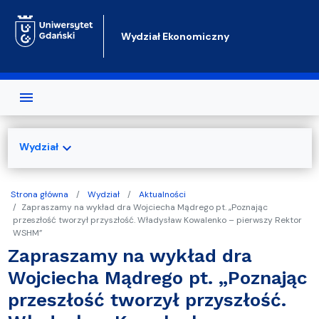
Przejdź do treści
Wydział Ekonomiczny
expand_more
Wydział
Strona główna
Wydział
Aktualności
Zapraszamy na wykład dra Wojciecha Mądrego pt. „Poznając
przeszłość tworzył przyszłość. Władysław Kowalenko – pierwszy Rektor
WSHM”
Zapraszamy na wykład dra
Wojciecha Mądrego pt. „Poznając
przeszłość tworzył przyszłość.