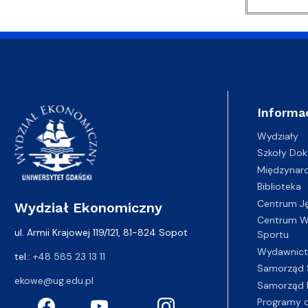
Informa
Wydziały
Szkoły Dok
Międzynar
Biblioteka
Centrum J
Wydział Ekonomiczny
Centrum Wy
ul. Armii Krajowej 119/121, 81-824 Sopot
Sportu
Wydawnic
tel.:
+48 585 23 13 11
Samorząd 
ekowe@ug.edu.pl
Samorząd 
Programy d