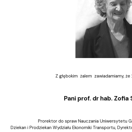
iz i Ekspertyz
Materiały promocyjne i sz
Oprogramowanie dla stud
Z głębokim żalem zawiadamiamy, że 2
Pani prof. dr hab. Zofi
Prorektor do spraw Nauczania Uniwersytetu G
Dziekan i Prodziekan Wydziału Ekonomiki Transportu, Dyrekt