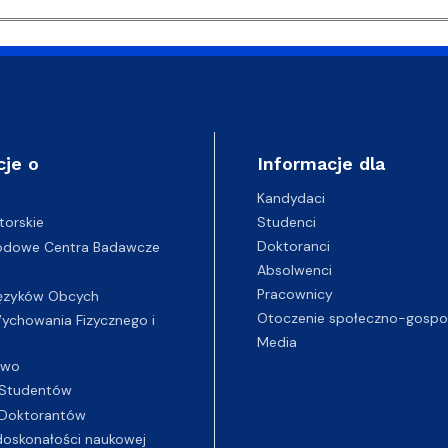
cje o
Informacje dla
Kandydaci
Studenci
torskie
Doktoranci
odowe Centra Badawcze
Absolwenci
Pracownicy
ęzyków Obcych
Otoczenie społeczno-gospo
chowania Fizycznego i
Media
two
Studentów
Doktorantów
oskonałości naukowej