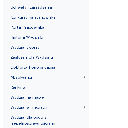
Uchwały i zarządzenia
Kursy i szkolenia
Wsparcie badań naukowych
Zasady dyplomowania na WE UG
Sea EU
Absolwenci
Centrum Anal
Uchwały i zarządzenia
Konkursy na stanowiska
Portal Pracownika
Historia Wydziału
Wydział tworzyli
Zasłużeni dla Wydziału
Doktorzy honoris causa
Absolwenci
Rankingi
Wydział na mapie
Wydział w mediach
Wydział dla osób z
niepełnosprawnościami