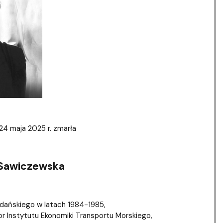
ablony
entów
Centrum Wsparcia Psychologicznego UG
4 maja 2025 r. zmarła
a Sawiczewska
dańskiego w latach 1984-1985,
or Instytutu Ekonomiki Transportu Morskiego,