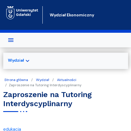
Przejdź do treści
Wydział Ekonomiczny
expand_more
Wydział
Strona główna
Wydział
Aktualności
Zaproszenie na Tutoring Interdyscyplinarny
Zaproszenie na Tutoring
Interdyscyplinarny
edukacja