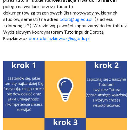
przez tutora i studenta.
Rekrutacja trwa do 13 marca
i
polega na wysłaniu przez studenta
dokumentów zgłoszeniowych (list motywacyjny, kierunek
studiów, semestr) na adres
cddit@ug.edu.pl
(z adresu
z domeną UG). W razie wątpliwości zapraszamy do kontaktu z
Wydziałowym Koordynatorem Tutoringu dr Dorotą
Książkiewicz
dorota.ksiazkiewicz@ug.edu.pl