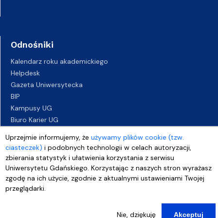
Odnośniki
Kalendarz roku akademickiego
Helpdesk
Gazeta Uniwersytecka
BIP
Kampusy UG
Biuro Karier UG
Oferty pracy
Uprzejmie informujemy, że
używamy plików cookie (tzw.
Deklaracja dostępności
ciasteczek)
i podobnych technologii w celach autoryzacji,
zbierania statystyk i ułatwienia korzystania z serwisu
Uniwersytetu Gdańskiego. Korzystając z naszych stron wyrażasz
zgodę na ich użycie, zgodnie z aktualnymi ustawieniami Twojej
przeglądarki.
Nie, dziękuję
Akceptuj