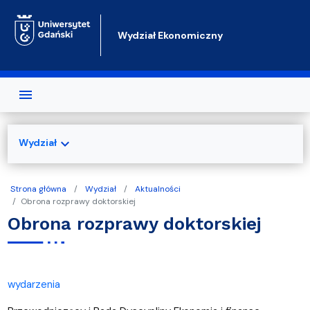
Przejdź do treści
Wydział Ekonomiczny
expand_more
Wydział
Strona główna
Wydział
Aktualności
Obrona rozprawy doktorskiej
Obrona rozprawy doktorskiej
wydarzenia