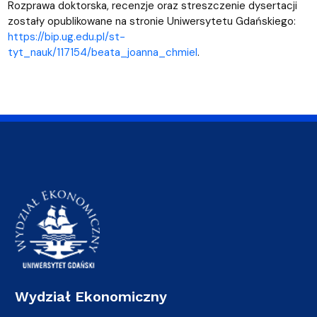
Rozprawa doktorska, recenzje oraz streszczenie dysertacji
zostały opublikowane na stronie Uniwersytetu Gdańskiego:
https://bip.ug.edu.pl/st-
tyt_nauk/117154/beata_joanna_chmiel
.
Wydział Ekonomiczny